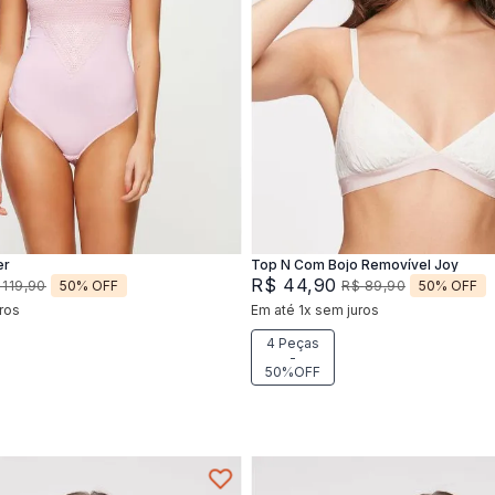
P
M
P
M
G
Adicionar na sacola
Adicionar na sacola
er
Top N Com Bojo Removível Joy
R$
44
,
90
50%
OFF
50%
OFF
119
,
90
R$
89
,
90
ros
Em até
1
x
sem juros
4 Peças
-
50%OFF