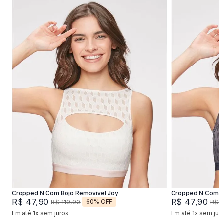
P
M
G
XG
P
Adicionar na sacola
Cropped N Com Bojo Removivel Joy
Cropped N Com 
R$
47
,
90
R$
47
,
90
60%
OFF
R$
119
,
90
R$
Em até
1
x
sem juros
Em até
1
x
sem ju