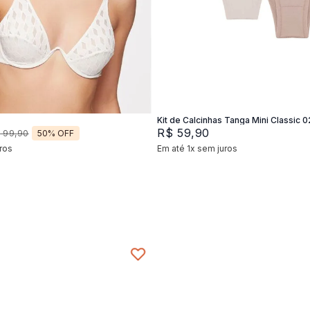
2
44
46
P
M
G
Adicionar na sacola
Adicionar na sacola
Kit de Calcinhas Tanga Mini Classic 0
R$
59
,
90
50%
OFF
$
99
,
90
ros
Em até
1
x
sem juros
+
2