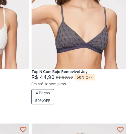
XG
M
G
XG
Adicionar na sacola
Top N Com Bojo Removível Joy
R$
44
,
90
50%
OFF
R$
89
,
90
Em até
1
x
sem juros
4 Peças
-
50%OFF