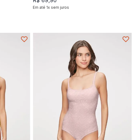
R$
69
,
90
Em até
1
x
sem juros
+
1
P
M
G