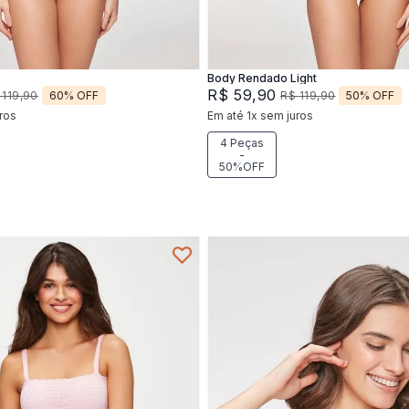
Adicionar na sacola
Adicionar na sacola
Body Rendado Light
R$
59
,
90
60%
OFF
50%
OFF
119
,
90
R$
119
,
90
ros
Em até
1
x
sem juros
4 Peças
-
50%OFF