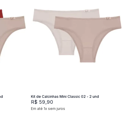
P
M
G
Adicionar na sacola
nd
Kit de Calcinhas Mini Classic 02 - 2 und
R$
59
,
90
Em até
1
x
sem juros
+
2