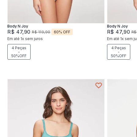
Adicionar na sacola
Body N Joy
Body N Joy
R$
47
,
90
R$
47
,
90
60%
OFF
R$
119
,
90
R$
Em até
1
x
sem juros
Em até
1
x
sem ju
4 Peças
4 Peças
-
-
50%OFF
50%OFF