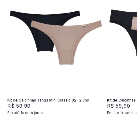
P
M
G
P
Adicionar na sacola
Kit de Calcinhas Tanga Mini Classic 02- 2 und
Kit de Calcinhas 
R$
59
,
90
R$
59
,
90
Em até
1
x
sem juros
Em até
1
x
sem ju
+
2