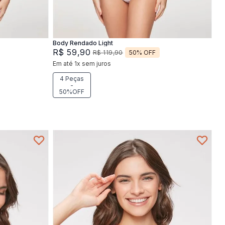
Adicionar na sacola
Body Rendado Light
R$
59
,
90
50%
OFF
R$
119
,
90
Em até
1
x
sem juros
4 Peças
-
50%OFF