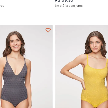
R$
69
,
90
ros
Em até
1
x
sem juros
+
1
+
1
P
M
M
P
G