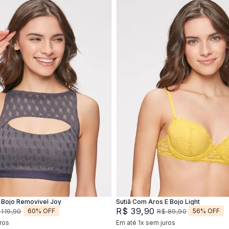
M
G
XG
44
46
Adicionar na sacola
Adicionar na sacola
Bojo Removivel Joy
Sutiã Com Aros E Bojo Light
R$
39
,
90
60%
OFF
56%
OFF
119
,
90
R$
89
,
90
ros
Em até
1
x
sem juros