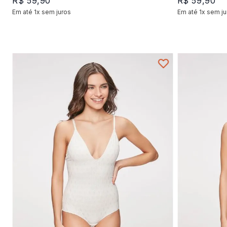
R$
59
,
90
R$
59
,
90
Em até
1
x
sem juros
Em até
1
x
sem ju
+
1
P
M