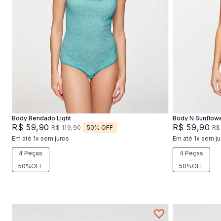
P
M
G
Adicionar na sacola
Body Rendado Light
Body N Sunflow
R$
59
,
90
R$
59
,
90
50%
OFF
R$
119
,
90
R$
Em até
1
x
sem juros
Em até
1
x
sem ju
4 Peças
4 Peças
-
-
50%OFF
50%OFF