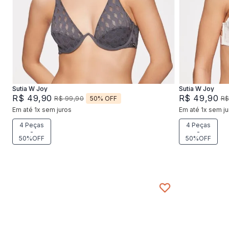
42
44
46
4
Adicionar na sacola
Sutia W Joy
Sutia W Joy
R$
49
,
90
R$
49
,
90
50%
OFF
R$
99
,
90
R
Em até
1
x
sem juros
Em até
1
x
sem ju
4 Peças
4 Peças
-
-
50%OFF
50%OFF