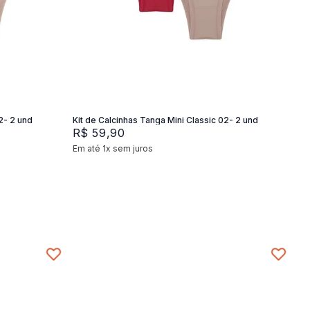
P
M
G
Adicionar na sacola
2- 2 und
Kit de Calcinhas Tanga Mini Classic 02- 2 und
R$
59
,
90
Em até
1
x
sem juros
+
2