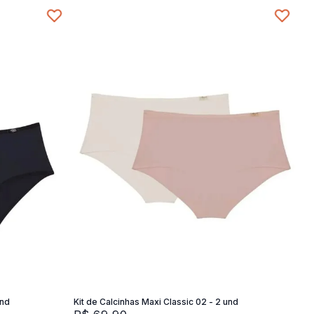
XG
M
G
XG
SG
Adicionar na sacola
und
Kit de Calcinhas Maxi Classic 02 - 2 und