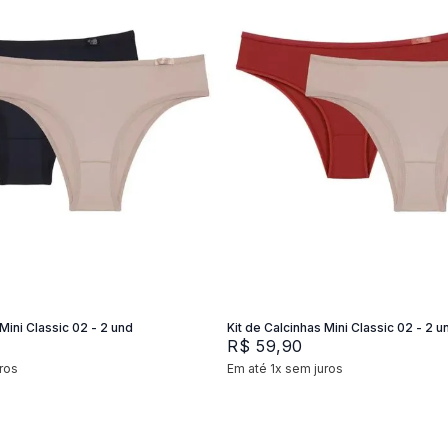
XG
M
G
P
M
G
Adicionar na sacola
Adicionar na sacola
Mini Classic 02 - 2 und
Kit de Calcinhas Mini Classic 02 - 2 u
R$
59
,
90
ros
Em até
1
x
sem juros
+
2
+
2