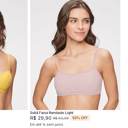
P
M
G
Adicionar na sacola
Sutiã Faixa Rendado Light
R$
29
,
90
50%
OFF
R$
59
,
90
Em até
1
x
sem juros