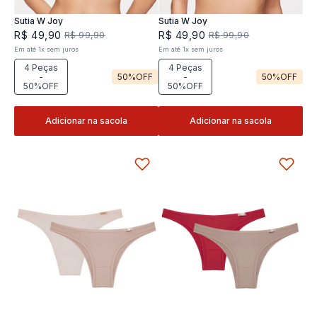
Sutia W Joy
Sutia W Joy
R$
49
,
90
R$
49
,
90
R$
99
,
90
R$
99
,
90
Em até
1
x
sem juros
Em até
1
x
sem juros
4 Peças
4 Peças
-
50%
OFF
-
50%
OFF
50%OFF
50%OFF
Adicionar na sacola
Adicionar na sacola