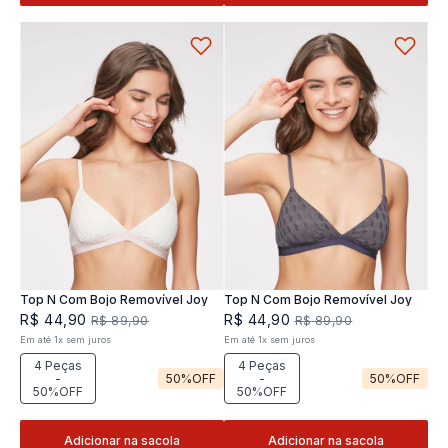
Top N Com Bojo Removível Joy
Top N Com Bojo Removível Joy
R$
44
,
90
R$
44
,
90
R$
89
,
90
R$
89
,
90
Em até
1
x
sem juros
Em até
1
x
sem juros
4 Peças
4 Peças
-
50%
OFF
-
50%
OFF
50%OFF
50%OFF
Adicionar na sacola
Adicionar na sacola