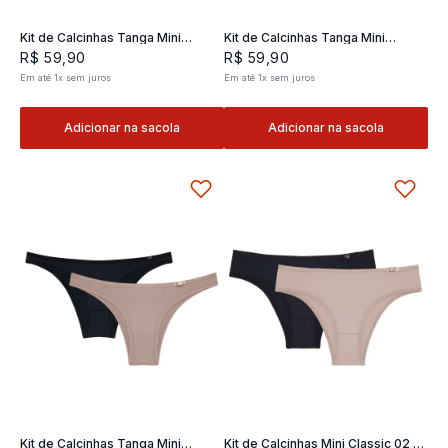
Kit de Calcinhas Tanga Mini
Kit de Calcinhas Tanga Mini
Classic 02- 2 und
Classic 02- 2 und
R$
59
,
90
R$
59
,
90
Em até
1
x
sem juros
Em até
1
x
sem juros
Adicionar na sacola
Adicionar na sacola
Kit de Calcinhas Tanga Mini
Kit de Calcinhas Mini Classic 02 -