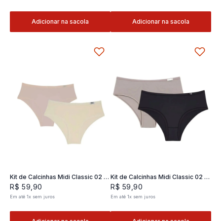
Adicionar na sacola
Adicionar na sacola
Kit de Calcinhas Midi Classic 02 -
Kit de Calcinhas Midi Classic 02 -
2 und
2 und
R$
59
,
90
R$
59
,
90
Em até
1
x
sem juros
Em até
1
x
sem juros