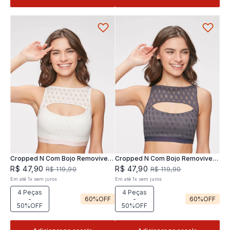
Cropped N Com Bojo Removivel
Cropped N Com Bojo Removivel
Joy
Joy
R$
47
,
90
R$
47
,
90
R$
119
,
90
R$
119
,
90
Em até
1
x
sem juros
Em até
1
x
sem juros
4 Peças
4 Peças
-
60%
OFF
-
60%
OFF
50%OFF
50%OFF