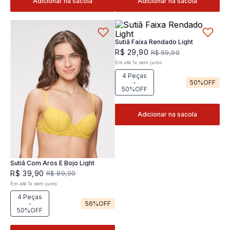
Adicionar na sacola
Adicionar na sacola
Sutiã Faixa Rendado Light
R$
29
,
90
R$
59
,
90
Em até
1
x
sem juros
4 Peças
-
50%
OFF
50%OFF
Adicionar na sacola
Sutiã Com Aros E Bojo Light
R$
39
,
90
R$
89
,
90
Em até
1
x
sem juros
4 Peças
-
56%
OFF
50%OFF