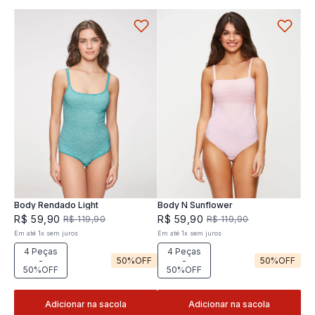
Body Rendado Light
Body N Sunflower
R$
59
,
90
R$
59
,
90
R$
119
,
90
R$
119
,
90
Em até
1
x
sem juros
Em até
1
x
sem juros
4 Peças
4 Peças
-
50%
OFF
-
50%
OFF
50%OFF
50%OFF
Adicionar na sacola
Adicionar na sacola