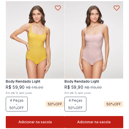
Body Rendado Light
Body Rendado Light
R$
59
,
90
R$
59
,
90
R$
119
,
90
R$
119
,
90
Em até
1
x
sem juros
Em até
1
x
sem juros
4 Peças
4 Peças
-
50%
OFF
-
50%
OFF
50%OFF
50%OFF
Adicionar na sacola
Adicionar na sacola