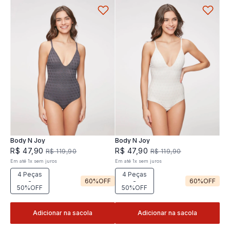
Body N Joy
Body N Joy
R$
47
,
90
R$
47
,
90
R$
119
,
90
R$
119
,
90
Em até
1
x
sem juros
Em até
1
x
sem juros
4 Peças
4 Peças
-
60%
OFF
-
60%
OFF
50%OFF
50%OFF
Adicionar na sacola
Adicionar na sacola