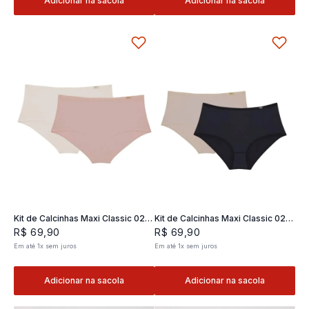
Adicionar na sacola
Adicionar na sacola
Kit de Calcinhas Maxi Classic 02 -
Kit de Calcinhas Maxi Classic 02 -
2 und
2 und
R$
69
,
90
R$
69
,
90
Em até
1
x
sem juros
Em até
1
x
sem juros
Adicionar na sacola
Adicionar na sacola