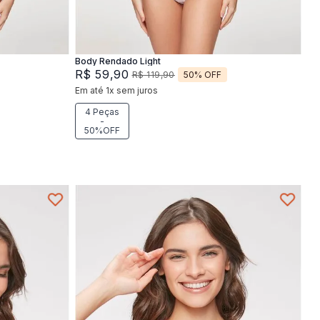
Adicionar na sacola
Body Rendado Light
R$
59
,
90
50%
OFF
R$
119
,
90
Em até
1
x
sem juros
4 Peças
-
50%OFF