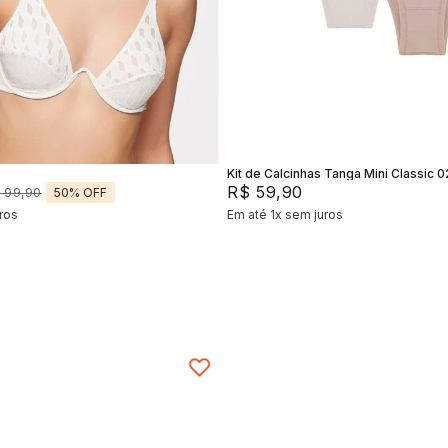
2
44
46
P
M
G
Adicionar na sacola
Adicionar na sacola
Kit de Calcinhas Tanga Mini Classic 0
R$
59
,
90
50%
OFF
$
99
,
90
ros
Em até
1
x
sem juros
+
2