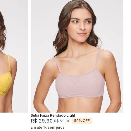
P
M
G
Adicionar na sacola
Sutiã Faixa Rendado Light
R$
29
,
90
50%
OFF
R$
59
,
90
Em até
1
x
sem juros