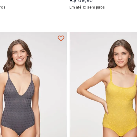
R$
69
,
90
ros
Em até
1
x
sem juros
+
1
+
1
P
M
M
P
G