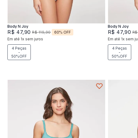
Adicionar na sacola
Body N Joy
Body N Joy
R$
47
,
90
R$
47
,
90
60%
OFF
R$
119
,
90
R$
Em até
1
x
sem juros
Em até
1
x
sem ju
4 Peças
4 Peças
-
-
50%OFF
50%OFF