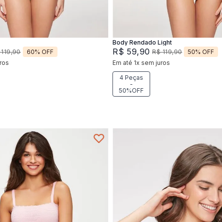
Adicionar na sacola
Adicionar na sacola
Body Rendado Light
R$
59
,
90
60%
OFF
50%
OFF
119
,
90
R$
119
,
90
ros
Em até
1
x
sem juros
4 Peças
-
50%OFF