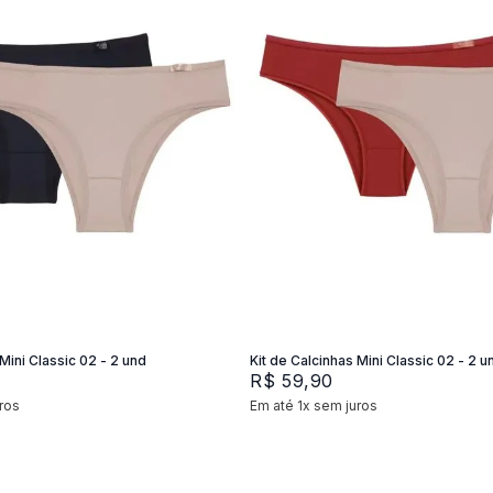
XG
M
G
P
M
G
Adicionar na sacola
Adicionar na sacola
Mini Classic 02 - 2 und
Kit de Calcinhas Mini Classic 02 - 2 u
R$
59
,
90
ros
Em até
1
x
sem juros
+
2
+
2