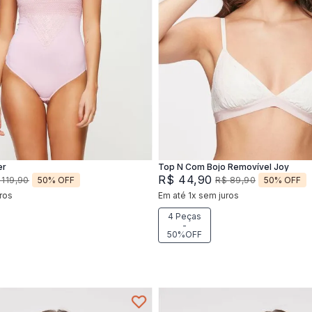
P
M
P
M
G
Adicionar na sacola
Adicionar na sacola
er
Top N Com Bojo Removível Joy
R$
44
,
90
50%
OFF
50%
OFF
119
,
90
R$
89
,
90
ros
Em até
1
x
sem juros
4 Peças
-
50%OFF