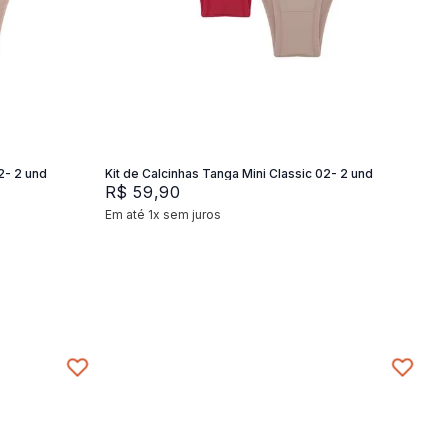
P
M
G
Adicionar na sacola
2- 2 und
Kit de Calcinhas Tanga Mini Classic 02- 2 und
R$
59
,
90
Em até
1
x
sem juros
+
2