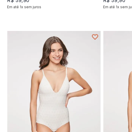
R$
59
,
90
R$
59
,
90
Em até
1
x
sem juros
Em até
1
x
sem ju
+
1
P
M