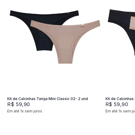
P
M
G
P
Adicionar na sacola
Kit de Calcinhas Tanga Mini Classic 02- 2 und
Kit de Calcinhas 
R$
59
,
90
R$
59
,
90
Em até
1
x
sem juros
Em até
1
x
sem ju
+
2