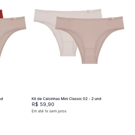
P
M
G
Adicionar na sacola
nd
Kit de Calcinhas Mini Classic 02 - 2 und
R$
59
,
90
Em até
1
x
sem juros
+
2