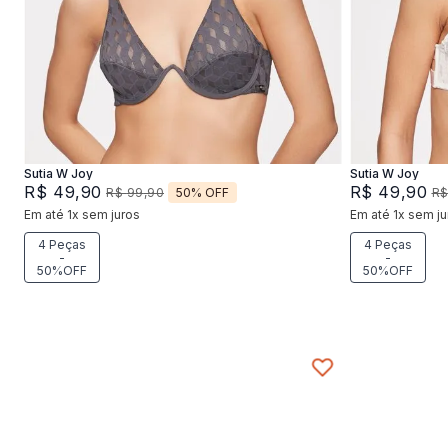
42
44
46
4
Adicionar na sacola
Sutia W Joy
Sutia W Joy
R$
49
,
90
R$
49
,
90
50%
OFF
R$
99
,
90
R
Em até
1
x
sem juros
Em até
1
x
sem ju
4 Peças
4 Peças
-
-
50%OFF
50%OFF