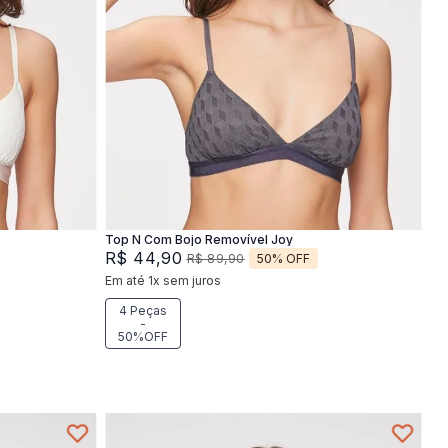
XG
M
G
XG
Adicionar na sacola
Top N Com Bojo Removível Joy
R$
44
,
90
50%
OFF
R$
89
,
90
Em até
1
x
sem juros
4 Peças
-
50%OFF