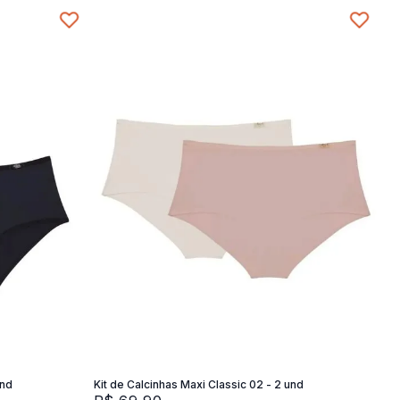
XG
M
G
XG
SG
Adicionar na sacola
und
Kit de Calcinhas Maxi Classic 02 - 2 und