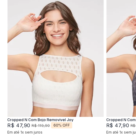
P
M
G
XG
P
Adicionar na sacola
Cropped N Com Bojo Removivel Joy
Cropped N Com 
R$
47
,
90
R$
47
,
90
60%
OFF
R$
119
,
90
R$
Em até
1
x
sem juros
Em até
1
x
sem ju