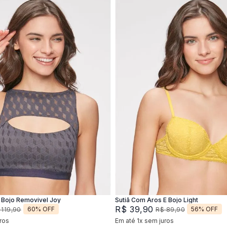
M
G
XG
44
46
Adicionar na sacola
Adicionar na sacola
Bojo Removivel Joy
Sutiã Com Aros E Bojo Light
R$
39
,
90
60%
OFF
56%
OFF
119
,
90
R$
89
,
90
ros
Em até
1
x
sem juros