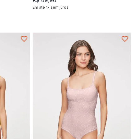
R$
69
,
90
Em até
1
x
sem juros
+
1
P
M
G