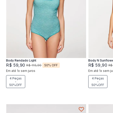
P
M
G
Adicionar na sacola
Body Rendado Light
Body N Sunflow
R$
59
,
90
R$
59
,
90
50%
OFF
R$
119
,
90
R$
Em até
1
x
sem juros
Em até
1
x
sem ju
4 Peças
4 Peças
-
-
50%OFF
50%OFF