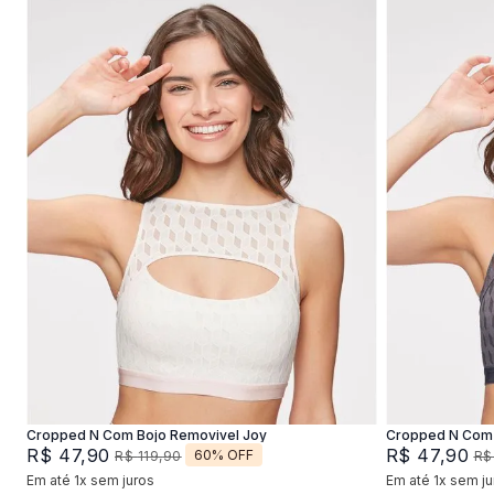
P
M
G
XG
P
Adicionar na sacola
Cropped N Com Bojo Removivel Joy
Cropped N Com 
R$
47
,
90
R$
47
,
90
60%
OFF
R$
119
,
90
R$
Em até
1
x
sem juros
Em até
1
x
sem ju