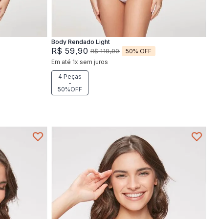
Adicionar na sacola
Body Rendado Light
R$
59
,
90
50%
OFF
R$
119
,
90
Em até
1
x
sem juros
4 Peças
-
50%OFF