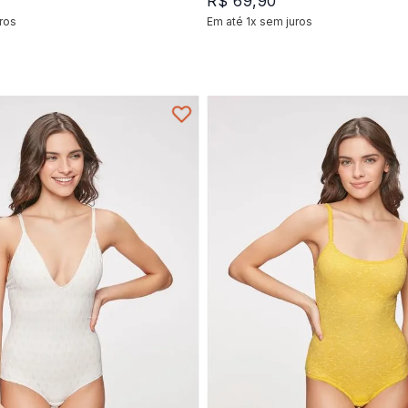
R$
69
,
90
ros
Em até
1
x
sem juros
+
1
+
1
P
M
M
P
G