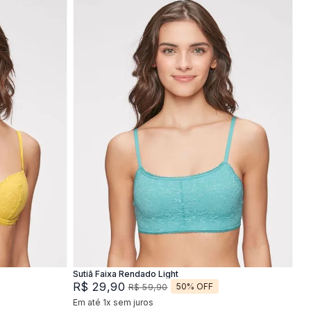
P
M
G
Adicionar na sacola
Sutiã Faixa Rendado Light
R$
29
,
90
50%
OFF
R$
59
,
90
Em até
1
x
sem juros