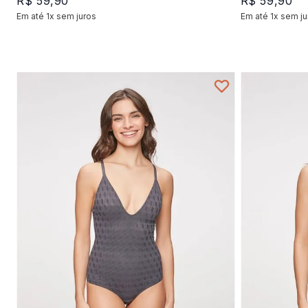
R$
59
,
90
R$
59
,
90
Em até
1
x
sem juros
Em até
1
x
sem ju
+
1
P
M