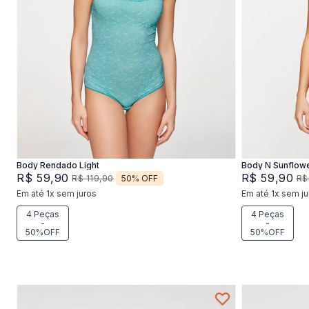
P
M
G
Adicionar na sacola
Body Rendado Light
Body N Sunflow
R$
59
,
90
R$
59
,
90
50%
OFF
R$
119
,
90
R$
Em até
1
x
sem juros
Em até
1
x
sem ju
4 Peças
4 Peças
-
-
50%OFF
50%OFF