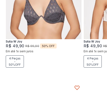
42
44
46
4
Adicionar na sacola
Sutia W Joy
Sutia W Joy
R$
49
,
90
R$
49
,
90
50%
OFF
R$
99
,
90
R
Em até
1
x
sem juros
Em até
1
x
sem ju
4 Peças
4 Peças
-
-
50%OFF
50%OFF