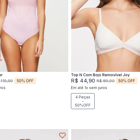
P
M
P
M
G
Adicionar na sacola
Adicionar na sacola
er
Top N Com Bojo Removível Joy
R$
44
,
90
50%
OFF
50%
OFF
119
,
90
R$
89
,
90
ros
Em até
1
x
sem juros
4 Peças
-
50%OFF