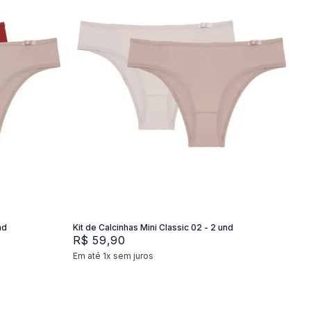
P
M
G
Adicionar na sacola
nd
Kit de Calcinhas Mini Classic 02 - 2 und
R$
59
,
90
Em até
1
x
sem juros
+
2