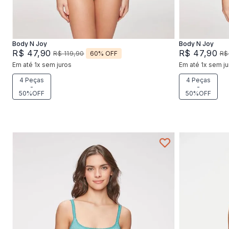
Adicionar na sacola
Body N Joy
Body N Joy
R$
47
,
90
R$
47
,
90
60%
OFF
R$
119
,
90
R$
Em até
1
x
sem juros
Em até
1
x
sem ju
4 Peças
4 Peças
-
-
50%OFF
50%OFF