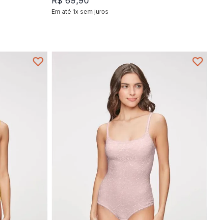
R$
69
,
90
Em até
1
x
sem juros
+
1
P
M
G