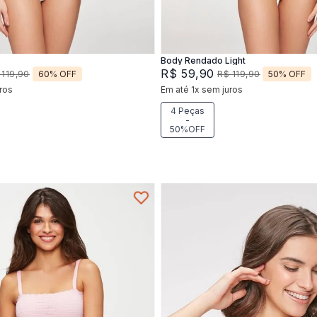
Adicionar na sacola
Adicionar na sacola
Body Rendado Light
R$
59
,
90
60%
OFF
50%
OFF
119
,
90
R$
119
,
90
ros
Em até
1
x
sem juros
4 Peças
-
50%OFF