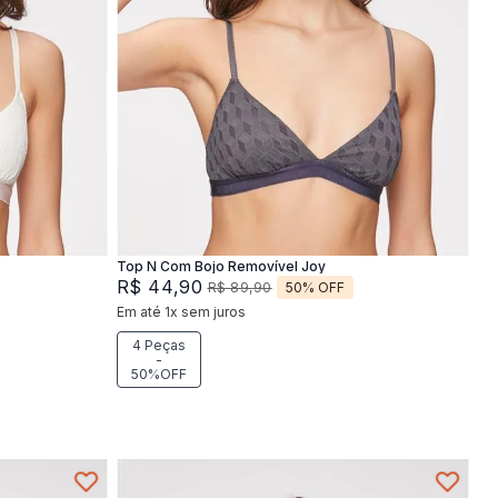
XG
M
G
XG
Adicionar na sacola
Top N Com Bojo Removível Joy
R$
44
,
90
50%
OFF
R$
89
,
90
Em até
1
x
sem juros
4 Peças
-
50%OFF