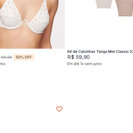
2
44
46
P
M
G
Adicionar na sacola
Adicionar na sacola
Kit de Calcinhas Tanga Mini Classic 0
R$
59
,
90
50%
OFF
$
99
,
90
ros
Em até
1
x
sem juros
+
2