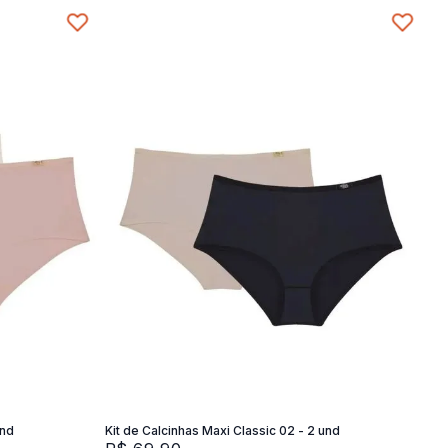
SG
SG
M
G
XG
Adicionar na sacola
und
Kit de Calcinhas Maxi Classic 02 - 2 und