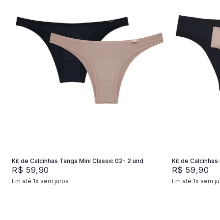
P
M
G
P
Adicionar na sacola
Kit de Calcinhas Tanga Mini Classic 02- 2 und
Kit de Calcinhas 
R$
59
,
90
R$
59
,
90
Em até
1
x
sem juros
Em até
1
x
sem ju
+
2