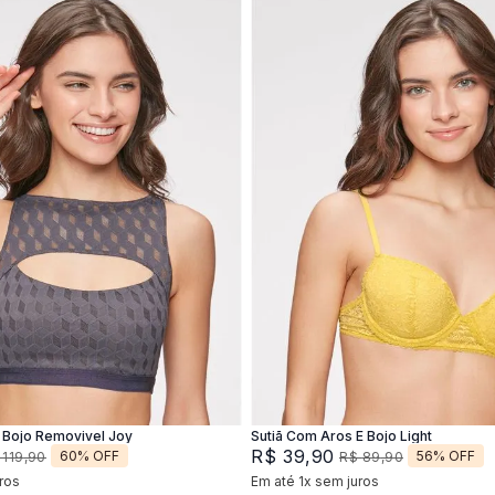
M
G
XG
44
46
Adicionar na sacola
Adicionar na sacola
Bojo Removivel Joy
Sutiã Com Aros E Bojo Light
R$
39
,
90
60%
OFF
56%
OFF
119
,
90
R$
89
,
90
ros
Em até
1
x
sem juros