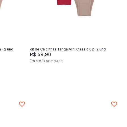
P
M
G
Adicionar na sacola
2- 2 und
Kit de Calcinhas Tanga Mini Classic 02- 2 und
R$
59
,
90
Em até
1
x
sem juros
+
2