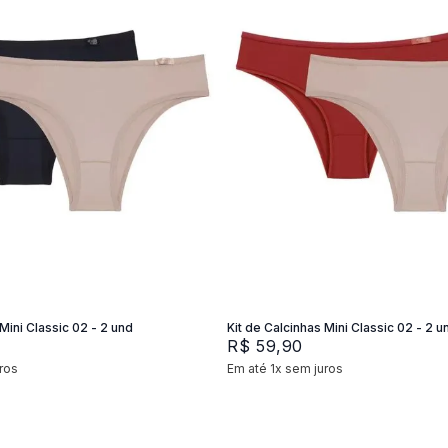
XG
M
G
P
M
G
Adicionar na sacola
Adicionar na sacola
Mini Classic 02 - 2 und
Kit de Calcinhas Mini Classic 02 - 2 u
R$
59
,
90
ros
Em até
1
x
sem juros
+
2
+
2