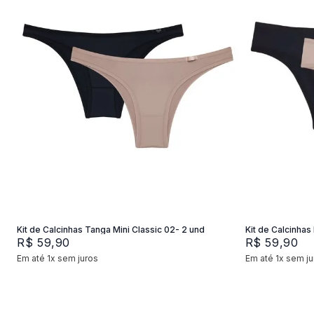
P
M
G
P
Adicionar na sacola
Kit de Calcinhas Tanga Mini Classic 02- 2 und
Kit de Calcinhas 
R$
59
,
90
R$
59
,
90
Em até
1
x
sem juros
Em até
1
x
sem ju
+
2