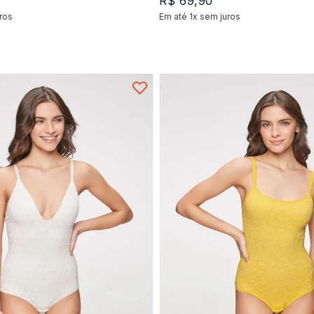
R$
69
,
90
ros
Em até
1
x
sem juros
+
1
+
1
P
M
M
P
G