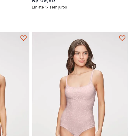
R$
69
,
90
Em até
1
x
sem juros
+
1
P
M
G