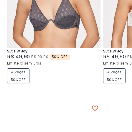
42
44
46
4
Adicionar na sacola
Sutia W Joy
Sutia W Joy
R$
49
,
90
R$
49
,
90
50%
OFF
R$
99
,
90
R
Em até
1
x
sem juros
Em até
1
x
sem ju
4 Peças
4 Peças
-
-
50%OFF
50%OFF