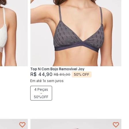
XG
M
G
XG
Adicionar na sacola
Top N Com Bojo Removível Joy
R$
44
,
90
50%
OFF
R$
89
,
90
Em até
1
x
sem juros
4 Peças
-
50%OFF