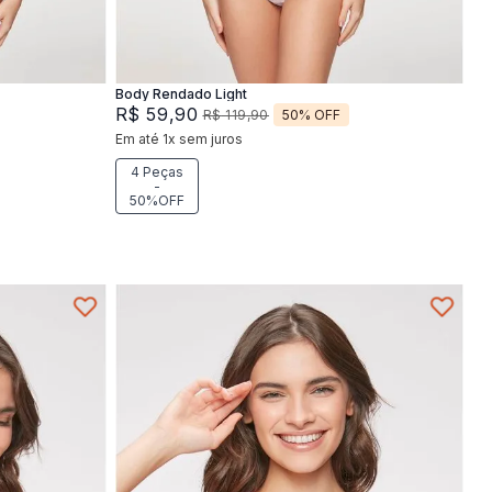
Adicionar na sacola
Body Rendado Light
R$
59
,
90
50%
OFF
R$
119
,
90
Em até
1
x
sem juros
4 Peças
-
50%OFF