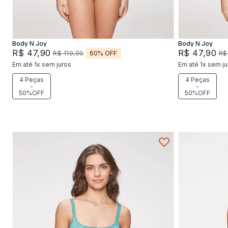
Adicionar na sacola
Body N Joy
Body N Joy
R$
47
,
90
R$
47
,
90
60%
OFF
R$
119
,
90
R$
Em até
1
x
sem juros
Em até
1
x
sem ju
4 Peças
4 Peças
-
-
50%OFF
50%OFF