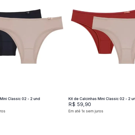
XG
M
G
P
M
G
Adicionar na sacola
Adicionar na sacola
Mini Classic 02 - 2 und
Kit de Calcinhas Mini Classic 02 - 2 u
R$
59
,
90
ros
Em até
1
x
sem juros
+
2
+
2