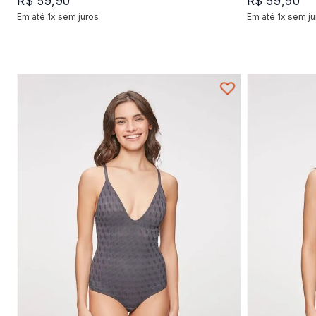
R$
59
,
90
R$
59
,
90
Em até
1
x
sem juros
Em até
1
x
sem ju
+
1
P
M