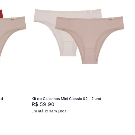
P
M
G
Adicionar na sacola
nd
Kit de Calcinhas Mini Classic 02 - 2 und
R$
59
,
90
Em até
1
x
sem juros
+
2