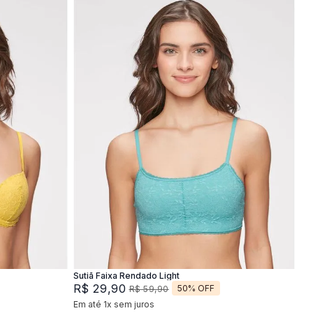
P
M
G
Adicionar na sacola
Sutiã Faixa Rendado Light
R$
29
,
90
50%
OFF
R$
59
,
90
Em até
1
x
sem juros