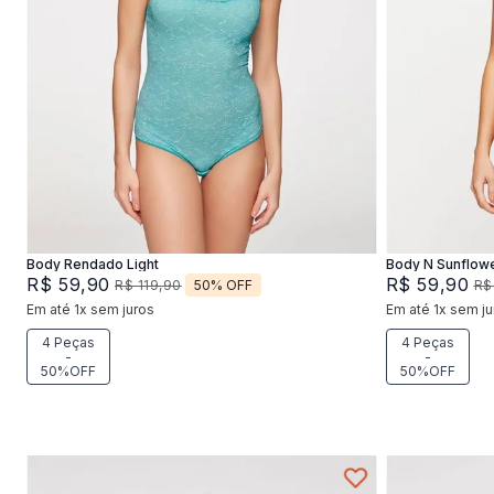
P
M
G
Adicionar na sacola
Body Rendado Light
Body N Sunflow
R$
59
,
90
R$
59
,
90
50%
OFF
R$
119
,
90
R$
Em até
1
x
sem juros
Em até
1
x
sem ju
4 Peças
4 Peças
-
-
50%OFF
50%OFF