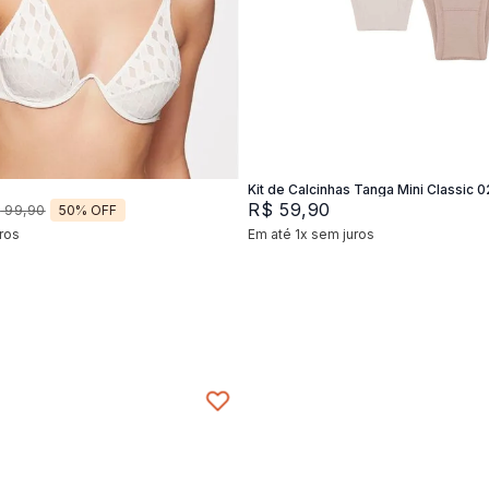
2
44
46
P
M
G
Adicionar na sacola
Adicionar na sacola
Kit de Calcinhas Tanga Mini Classic 0
R$
59
,
90
50%
OFF
$
99
,
90
ros
Em até
1
x
sem juros
+
2