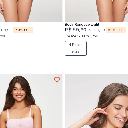
Adicionar na sacola
Adicionar na sacola
Body Rendado Light
R$
59
,
90
60%
OFF
50%
OFF
119
,
90
R$
119
,
90
ros
Em até
1
x
sem juros
4 Peças
-
50%OFF