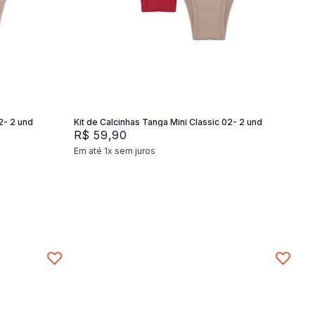
P
M
G
Adicionar na sacola
2- 2 und
Kit de Calcinhas Tanga Mini Classic 02- 2 und
R$
59
,
90
Em até
1
x
sem juros
+
2