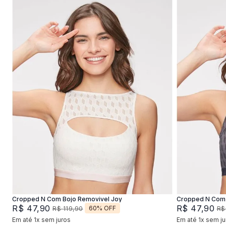
P
M
G
XG
P
Adicionar na sacola
Cropped N Com Bojo Removivel Joy
Cropped N Com 
R$
47
,
90
R$
47
,
90
60%
OFF
R$
119
,
90
R$
Em até
1
x
sem juros
Em até
1
x
sem ju