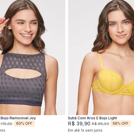
M
G
XG
44
46
Adicionar na sacola
Adicionar na sacola
Bojo Removivel Joy
Sutiã Com Aros E Bojo Light
R$
39
,
90
60%
OFF
56%
OFF
119
,
90
R$
89
,
90
ros
Em até
1
x
sem juros