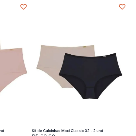
SG
SG
M
G
XG
Adicionar na sacola
und
Kit de Calcinhas Maxi Classic 02 - 2 und