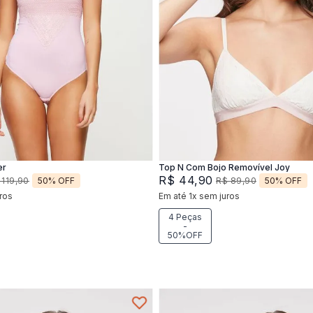
P
M
P
M
G
Adicionar na sacola
Adicionar na sacola
er
Top N Com Bojo Removível Joy
R$
44
,
90
50%
OFF
50%
OFF
119
,
90
R$
89
,
90
ros
Em até
1
x
sem juros
4 Peças
-
50%OFF