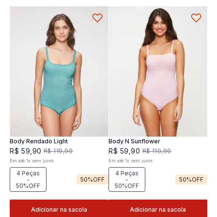
Body Rendado Light
Body N Sunflower
R$
59
,
90
R$
59
,
90
R$
119
,
90
R$
119
,
90
Em até
1
x
sem juros
Em até
1
x
sem juros
4 Peças
4 Peças
-
50%
OFF
-
50%
OFF
50%OFF
50%OFF
Adicionar na sacola
Adicionar na sacola