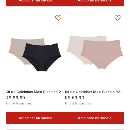
Adicionar na sacola
Adicionar na sacola
Kit de Calcinhas Maxi Classic 02 -
Kit de Calcinhas Maxi Classic 02 -
2 und
2 und
R$
69
,
90
R$
69
,
90
Em até
1
x
sem juros
Em até
1
x
sem juros
Adicionar na sacola
Adicionar na sacola