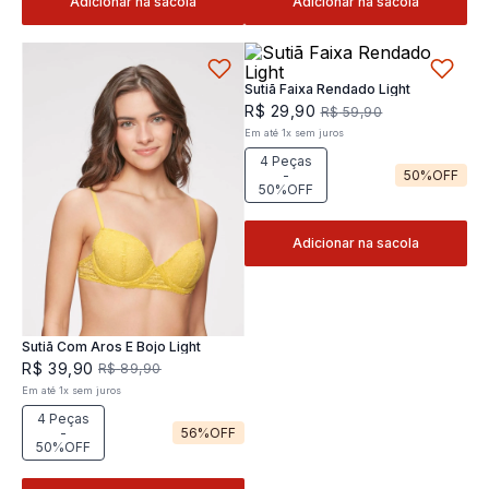
Adicionar na sacola
Adicionar na sacola
Sutiã Faixa Rendado Light
R$
29
,
90
R$
59
,
90
Em até
1
x
sem juros
4 Peças
-
50%
OFF
50%OFF
Adicionar na sacola
Sutiã Com Aros E Bojo Light
R$
39
,
90
R$
89
,
90
Em até
1
x
sem juros
4 Peças
-
56%
OFF
50%OFF