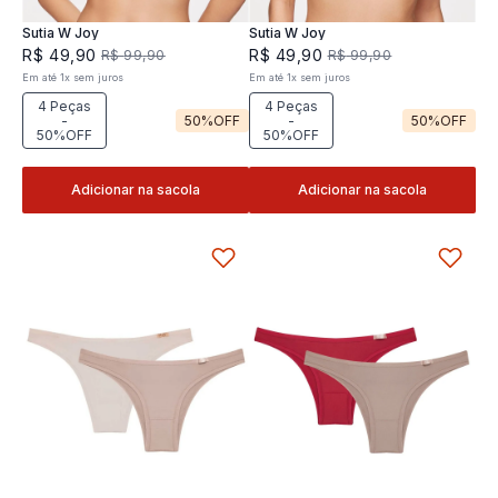
Sutia W Joy
Sutia W Joy
R$
49
,
90
R$
49
,
90
R$
99
,
90
R$
99
,
90
Em até
1
x
sem juros
Em até
1
x
sem juros
4 Peças
4 Peças
-
50%
OFF
-
50%
OFF
50%OFF
50%OFF
Adicionar na sacola
Adicionar na sacola