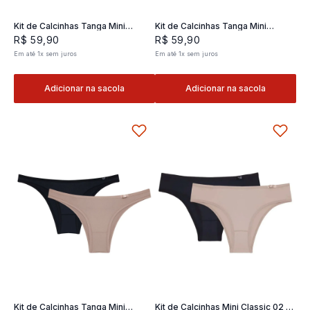
Kit de Calcinhas Tanga Mini
Kit de Calcinhas Tanga Mini
Classic 02- 2 und
Classic 02- 2 und
R$
59
,
90
R$
59
,
90
Em até
1
x
sem juros
Em até
1
x
sem juros
Adicionar na sacola
Adicionar na sacola
Kit de Calcinhas Tanga Mini
Kit de Calcinhas Mini Classic 02 -