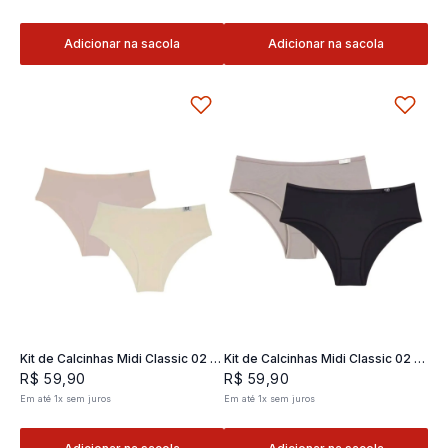
Adicionar na sacola
Adicionar na sacola
Kit de Calcinhas Midi Classic 02 -
Kit de Calcinhas Midi Classic 02 -
2 und
2 und
R$
59
,
90
R$
59
,
90
Em até
1
x
sem juros
Em até
1
x
sem juros