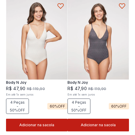
Body N Joy
Body N Joy
R$
47
,
90
R$
47
,
90
R$
119
,
90
R$
119
,
90
Em até
1
x
sem juros
Em até
1
x
sem juros
4 Peças
4 Peças
-
60%
OFF
-
60%
OFF
50%OFF
50%OFF
Adicionar na sacola
Adicionar na sacola