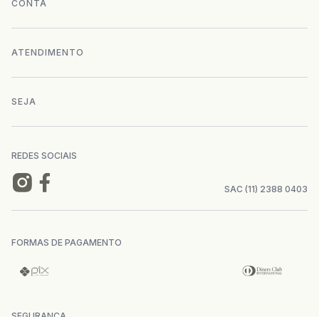
CONTA
+
Trabalhe conosco
Login
ATENDIMENTO
+
Conecte-se
Minha Conta
Compra Segura
SEJA
+
Mapa do site
Meus pedidos
Formas de Pagamento
Seja uma revendedora
REDES SOCIAIS
Wishlist
Entrega e Frete
SAC (11) 2388 0403
Trocas e Devoluções
FORMAS DE PAGAMENTO
Direito de Arrependimento
Política de Privacidade
SEGURANÇA