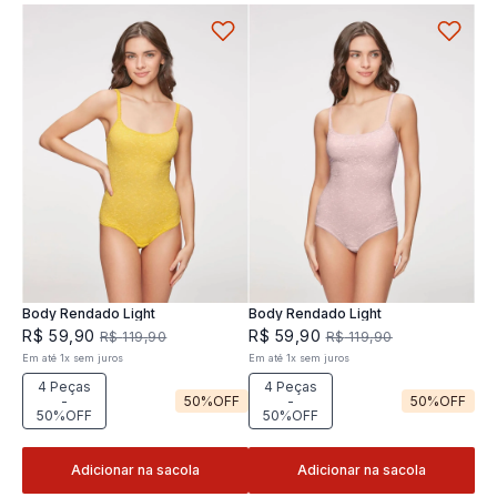
Body Rendado Light
Body Rendado Light
R$
59
,
90
R$
59
,
90
R$
119
,
90
R$
119
,
90
Em até
1
x
sem juros
Em até
1
x
sem juros
4 Peças
4 Peças
-
50%
OFF
-
50%
OFF
50%OFF
50%OFF
Adicionar na sacola
Adicionar na sacola