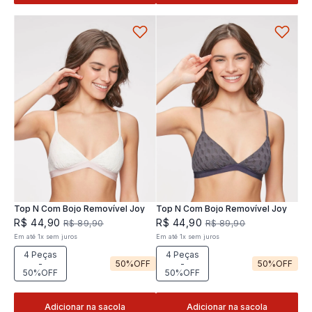
Top N Com Bojo Removível Joy
Top N Com Bojo Removível Joy
R$
44
,
90
R$
44
,
90
R$
89
,
90
R$
89
,
90
Em até
1
x
sem juros
Em até
1
x
sem juros
4 Peças
4 Peças
-
50%
OFF
-
50%
OFF
50%OFF
50%OFF
Adicionar na sacola
Adicionar na sacola