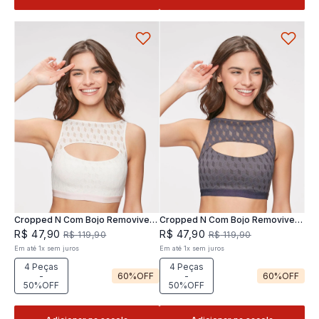
Cropped N Com Bojo Removivel
Cropped N Com Bojo Removivel
Joy
Joy
R$
47
,
90
R$
47
,
90
R$
119
,
90
R$
119
,
90
Em até
1
x
sem juros
Em até
1
x
sem juros
4 Peças
4 Peças
-
60%
OFF
-
60%
OFF
50%OFF
50%OFF