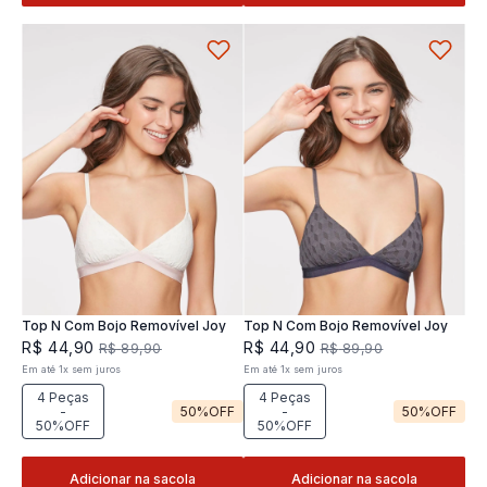
Top N Com Bojo Removível Joy
Top N Com Bojo Removível Joy
R$
44
,
90
R$
44
,
90
R$
89
,
90
R$
89
,
90
Em até
1
x
sem juros
Em até
1
x
sem juros
4 Peças
4 Peças
-
50%
OFF
-
50%
OFF
50%OFF
50%OFF
Adicionar na sacola
Adicionar na sacola