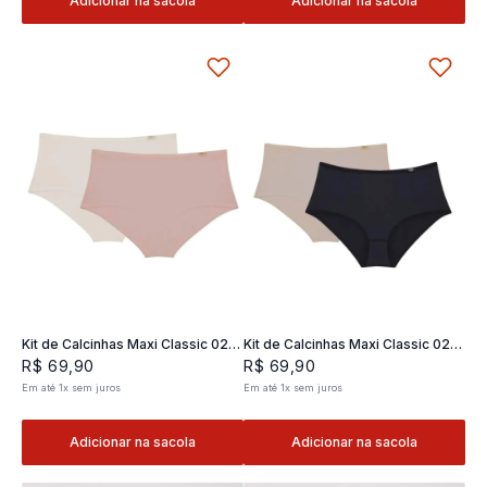
Adicionar na sacola
Adicionar na sacola
Kit de Calcinhas Maxi Classic 02 -
Kit de Calcinhas Maxi Classic 02 -
2 und
2 und
R$
69
,
90
R$
69
,
90
Em até
1
x
sem juros
Em até
1
x
sem juros
Adicionar na sacola
Adicionar na sacola