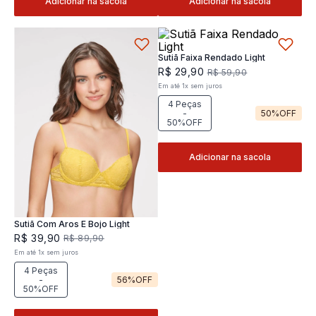
Adicionar na sacola
Adicionar na sacola
Sutiã Faixa Rendado Light
R$
29
,
90
R$
59
,
90
Em até
1
x
sem juros
4 Peças
-
50%
OFF
50%OFF
Adicionar na sacola
Sutiã Com Aros E Bojo Light
R$
39
,
90
R$
89
,
90
Em até
1
x
sem juros
4 Peças
-
56%
OFF
50%OFF