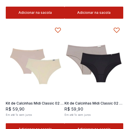
Adicionar na sacola
Adicionar na sacola
Kit de Calcinhas Midi Classic 02 -
Kit de Calcinhas Midi Classic 02 -
2 und
2 und
R$
59
,
90
R$
59
,
90
Em até
1
x
sem juros
Em até
1
x
sem juros