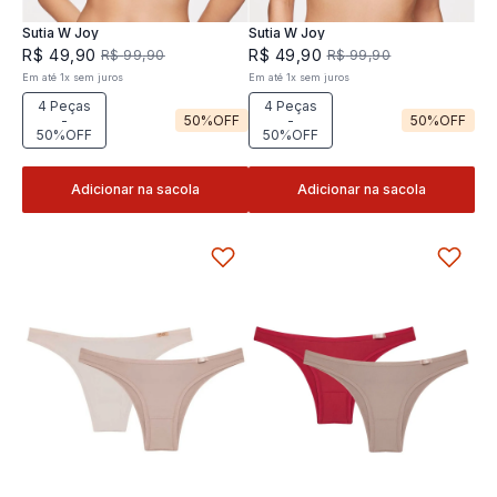
Sutia W Joy
Sutia W Joy
R$
49
,
90
R$
49
,
90
R$
99
,
90
R$
99
,
90
Em até
1
x
sem juros
Em até
1
x
sem juros
4 Peças
4 Peças
-
50%
OFF
-
50%
OFF
50%OFF
50%OFF
Adicionar na sacola
Adicionar na sacola