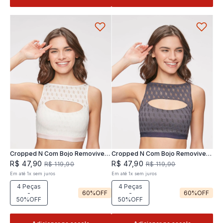
Cropped N Com Bojo Removivel
Cropped N Com Bojo Removivel
Joy
Joy
R$
47
,
90
R$
47
,
90
R$
119
,
90
R$
119
,
90
Em até
1
x
sem juros
Em até
1
x
sem juros
4 Peças
4 Peças
-
60%
OFF
-
60%
OFF
50%OFF
50%OFF