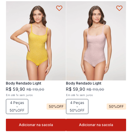
Body Rendado Light
Body Rendado Light
R$
59
,
90
R$
59
,
90
R$
119
,
90
R$
119
,
90
Em até
1
x
sem juros
Em até
1
x
sem juros
4 Peças
4 Peças
-
50%
OFF
-
50%
OFF
50%OFF
50%OFF
Adicionar na sacola
Adicionar na sacola