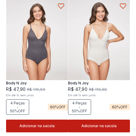
Body N Joy
Body N Joy
R$
47
,
90
R$
47
,
90
R$
119
,
90
R$
119
,
90
Em até
1
x
sem juros
Em até
1
x
sem juros
4 Peças
4 Peças
-
60%
OFF
-
60%
OFF
50%OFF
50%OFF
Adicionar na sacola
Adicionar na sacola