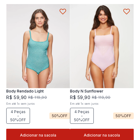
Body Rendado Light
Body N Sunflower
R$
59
,
90
R$
59
,
90
R$
119
,
90
R$
119
,
90
Em até
1
x
sem juros
Em até
1
x
sem juros
4 Peças
4 Peças
-
50%
OFF
-
50%
OFF
50%OFF
50%OFF
Adicionar na sacola
Adicionar na sacola