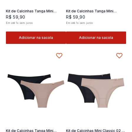
Kit de Calcinhas Tanga Mini
Kit de Calcinhas Tanga Mini
Classic 02- 2 und
Classic 02- 2 und
R$
59
,
90
R$
59
,
90
Em até
1
x
sem juros
Em até
1
x
sem juros
Adicionar na sacola
Adicionar na sacola
Kit de Calcinhas Tanga Mini
Kit de Calcinhas Mini Classic 02 -