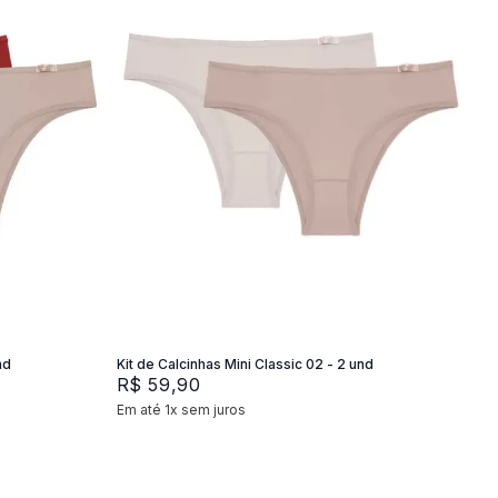
P
M
G
Adicionar na sacola
nd
Kit de Calcinhas Mini Classic 02 - 2 und
R$
59
,
90
Em até
1
x
sem juros
+
2