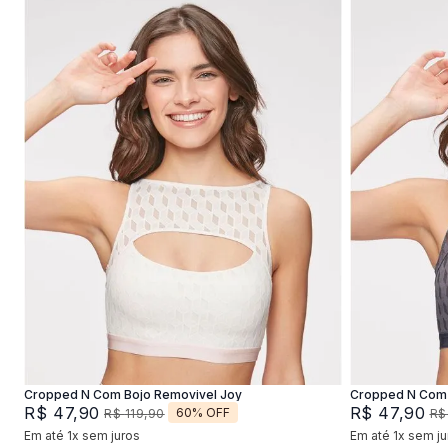
P
M
G
XG
P
Adicionar na sacola
Cropped N Com Bojo Removivel Joy
Cropped N Com 
R$
47
,
90
R$
47
,
90
60%
OFF
R$
119
,
90
R$
Em até
1
x
sem juros
Em até
1
x
sem ju