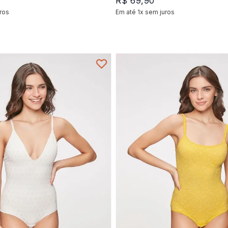
R$
69
,
90
ros
Em até
1
x
sem juros
+
1
+
1
P
M
M
P
G