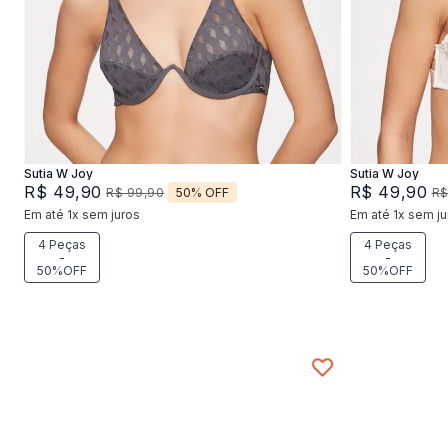
42
44
46
4
Adicionar na sacola
Sutia W Joy
Sutia W Joy
R$
49
,
90
R$
49
,
90
50%
OFF
R$
99
,
90
R
Em até
1
x
sem juros
Em até
1
x
sem ju
4 Peças
4 Peças
-
-
50%OFF
50%OFF