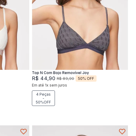
XG
M
G
XG
Adicionar na sacola
Top N Com Bojo Removível Joy
R$
44
,
90
50%
OFF
R$
89
,
90
Em até
1
x
sem juros
4 Peças
-
50%OFF