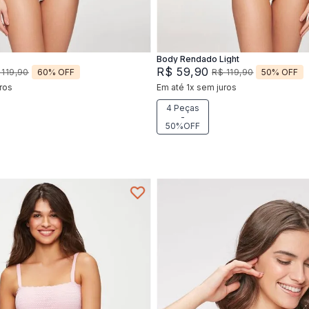
Adicionar na sacola
Adicionar na sacola
Body Rendado Light
R$
59
,
90
60%
OFF
50%
OFF
119
,
90
R$
119
,
90
ros
Em até
1
x
sem juros
4 Peças
-
50%OFF