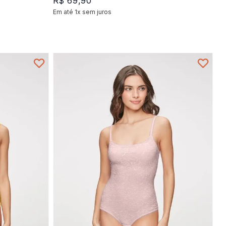
R$
69
,
90
Em até
1
x
sem juros
+
1
P
M
G