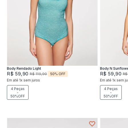
P
M
G
Adicionar na sacola
Body Rendado Light
Body N Sunflow
R$
59
,
90
R$
59
,
90
50%
OFF
R$
119
,
90
R$
Em até
1
x
sem juros
Em até
1
x
sem ju
4 Peças
4 Peças
-
-
50%OFF
50%OFF