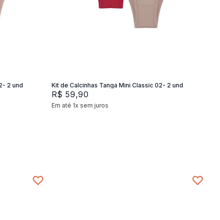
P
M
G
Adicionar na sacola
2- 2 und
Kit de Calcinhas Tanga Mini Classic 02- 2 und
R$
59
,
90
Em até
1
x
sem juros
+
2