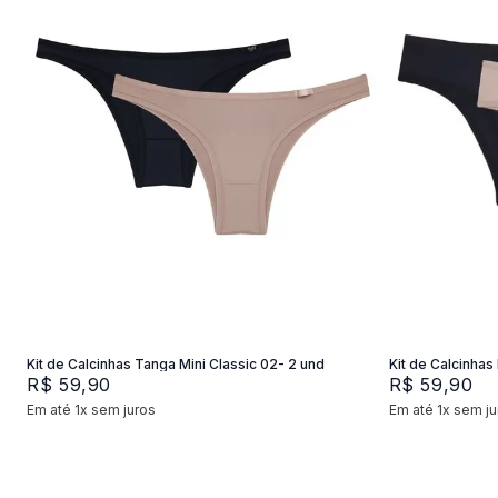
P
M
G
P
Adicionar na sacola
Kit de Calcinhas Tanga Mini Classic 02- 2 und
Kit de Calcinhas 
R$
59
,
90
R$
59
,
90
Em até
1
x
sem juros
Em até
1
x
sem ju
+
2