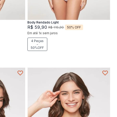
Adicionar na sacola
Body Rendado Light
R$
59
,
90
50%
OFF
R$
119
,
90
Em até
1
x
sem juros
4 Peças
-
50%OFF