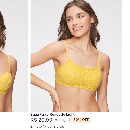
P
M
G
Adicionar na sacola
Sutiã Faixa Rendado Light
R$
29
,
90
50%
OFF
R$
59
,
90
Em até
1
x
sem juros