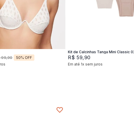
2
44
46
P
M
G
Adicionar na sacola
Adicionar na sacola
Kit de Calcinhas Tanga Mini Classic 0
R$
59
,
90
50%
OFF
$
99
,
90
ros
Em até
1
x
sem juros
+
2