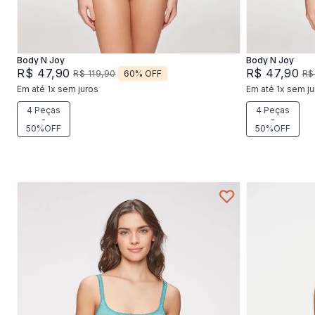
Adicionar na sacola
Body N Joy
Body N Joy
R$
47
,
90
R$
47
,
90
60%
OFF
R$
119
,
90
R$
Em até
1
x
sem juros
Em até
1
x
sem ju
4 Peças
4 Peças
-
-
50%OFF
50%OFF