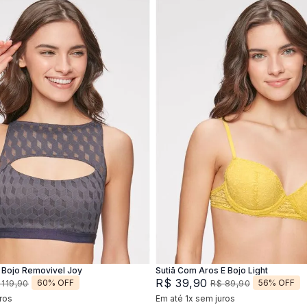
M
G
XG
44
46
Adicionar na sacola
Adicionar na sacola
Bojo Removivel Joy
Sutiã Com Aros E Bojo Light
R$
39
,
90
60%
OFF
56%
OFF
119
,
90
R$
89
,
90
ros
Em até
1
x
sem juros