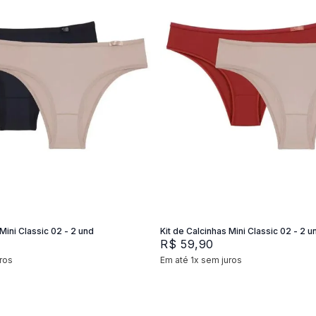
XG
M
G
P
M
G
Adicionar na sacola
Adicionar na sacola
Mini Classic 02 - 2 und
Kit de Calcinhas Mini Classic 02 - 2 u
R$
59
,
90
ros
Em até
1
x
sem juros
+
2
+
2