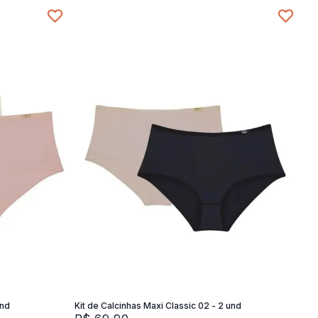
SG
SG
M
G
XG
Adicionar na sacola
und
Kit de Calcinhas Maxi Classic 02 - 2 und