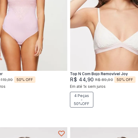
P
M
P
M
G
Adicionar na sacola
Adicionar na sacola
er
Top N Com Bojo Removível Joy
R$
44
,
90
50%
OFF
50%
OFF
119
,
90
R$
89
,
90
ros
Em até
1
x
sem juros
4 Peças
-
50%OFF