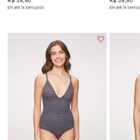
R$
59
,
90
R$
59
,
90
Em até
1
x
sem juros
Em até
1
x
sem ju
+
1
P
M