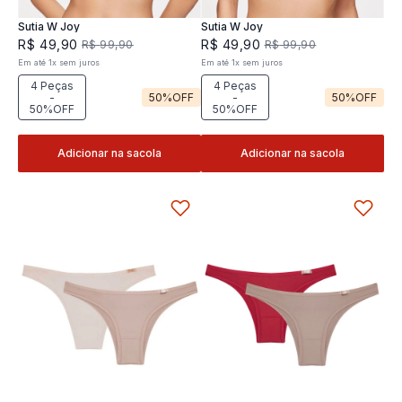
Sutia W Joy
Sutia W Joy
R$
49
,
90
R$
49
,
90
R$
99
,
90
R$
99
,
90
Em até
1
x
sem juros
Em até
1
x
sem juros
4 Peças
4 Peças
-
50%
OFF
-
50%
OFF
50%OFF
50%OFF
Adicionar na sacola
Adicionar na sacola