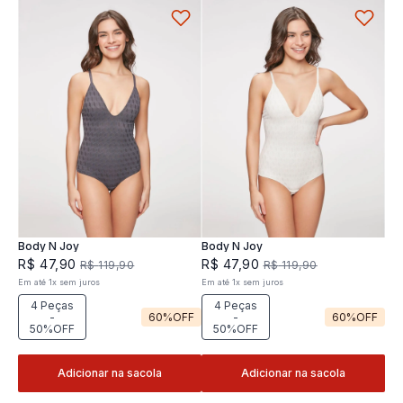
Body N Joy
Body N Joy
R$
47
,
90
R$
47
,
90
R$
119
,
90
R$
119
,
90
Em até
1
x
sem juros
Em até
1
x
sem juros
4 Peças
4 Peças
-
60%
OFF
-
60%
OFF
50%OFF
50%OFF
Adicionar na sacola
Adicionar na sacola