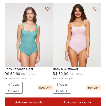
Body Rendado Light
Body N Sunflower
R$
59
,
90
R$
59
,
90
R$
119
,
90
R$
119
,
90
Em até
1
x
sem juros
Em até
1
x
sem juros
4 Peças
4 Peças
-
50%
OFF
-
50%
OFF
50%OFF
50%OFF
Adicionar na sacola
Adicionar na sacola