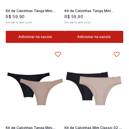
Kit de Calcinhas Tanga Mini
Kit de Calcinhas Tanga Mini
Classic 02- 2 und
Classic 02- 2 und
R$
59
,
90
R$
59
,
90
Em até
1
x
sem juros
Em até
1
x
sem juros
Adicionar na sacola
Adicionar na sacola
Kit de Calcinhas Tanga Mini
Kit de Calcinhas Mini Classic 02 -