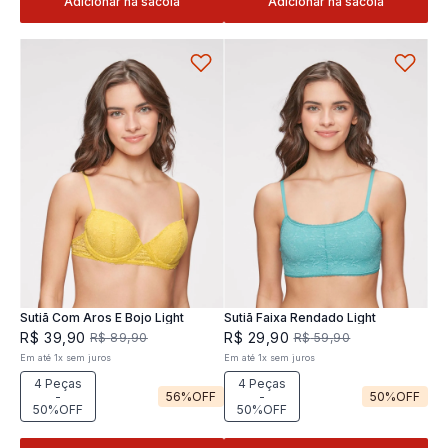
Adicionar na sacola
Adicionar na sacola
Sutiã Com Aros E Bojo Light
Sutiã Faixa Rendado Light
R$
39
,
90
R$
29
,
90
R$
89
,
90
R$
59
,
90
Em até
1
x
sem juros
Em até
1
x
sem juros
4 Peças
4 Peças
-
56%
OFF
-
50%
OFF
50%OFF
50%OFF