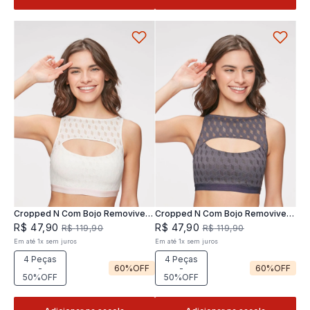
Cropped N Com Bojo Removivel
Cropped N Com Bojo Removivel
Joy
Joy
R$
47
,
90
R$
47
,
90
R$
119
,
90
R$
119
,
90
Em até
1
x
sem juros
Em até
1
x
sem juros
4 Peças
4 Peças
-
60%
OFF
-
60%
OFF
50%OFF
50%OFF