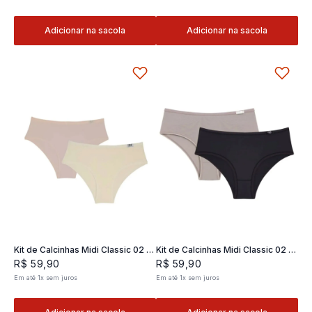
Adicionar na sacola
Adicionar na sacola
Kit de Calcinhas Midi Classic 02 -
Kit de Calcinhas Midi Classic 02 -
2 und
2 und
R$
59
,
90
R$
59
,
90
Em até
1
x
sem juros
Em até
1
x
sem juros