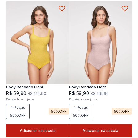
Body Rendado Light
Body Rendado Light
R$
59
,
90
R$
59
,
90
R$
119
,
90
R$
119
,
90
Em até
1
x
sem juros
Em até
1
x
sem juros
4 Peças
4 Peças
-
50%
OFF
-
50%
OFF
50%OFF
50%OFF
Adicionar na sacola
Adicionar na sacola