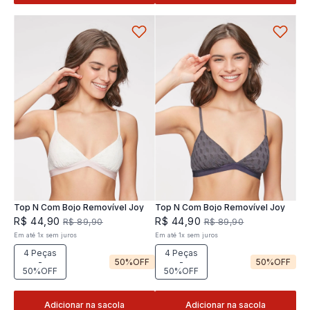
Top N Com Bojo Removível Joy
Top N Com Bojo Removível Joy
R$
44
,
90
R$
44
,
90
R$
89
,
90
R$
89
,
90
Em até
1
x
sem juros
Em até
1
x
sem juros
4 Peças
4 Peças
-
50%
OFF
-
50%
OFF
50%OFF
50%OFF
Adicionar na sacola
Adicionar na sacola