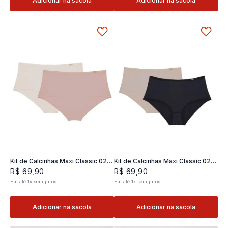
Adicionar na sacola
Adicionar na sacola
Kit de Calcinhas Maxi Classic 02 -
Kit de Calcinhas Maxi Classic 02 -
2 und
2 und
R$
69
,
90
R$
69
,
90
Em até
1
x
sem juros
Em até
1
x
sem juros
Adicionar na sacola
Adicionar na sacola