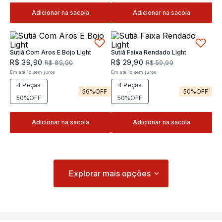
Adicionar na sacola
Adicionar na sacola
Sutiã Com Aros E Bojo Light
Sutiã Faixa Rendado Light
R$
39
,
90
R$
29
,
90
R$
89
,
90
R$
59
,
90
Em até
1
x
sem juros
Em até
1
x
sem juros
4 Peças
4 Peças
-
56%
OFF
-
50%
OFF
50%OFF
50%OFF
Adicionar na sacola
Adicionar na sacola