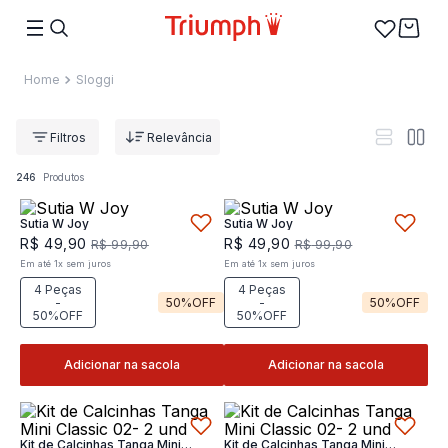
Sloggi
Relevância
246
Produtos
Sutia W Joy
Sutia W Joy
R$
49
,
90
R$
49
,
90
R$
99
,
90
R$
99
,
90
Em até
1
x
sem juros
Em até
1
x
sem juros
4 Peças
4 Peças
-
50%
OFF
-
50%
OFF
50%OFF
50%OFF
Adicionar na sacola
Adicionar na sacola
Kit de Calcinhas Tanga Mini
Kit de Calcinhas Tanga Mini