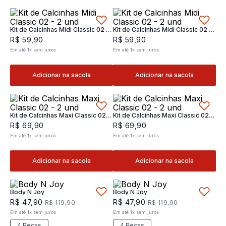
Kit de Calcinhas Midi Classic 02 -
Kit de Calcinhas Midi Classic 02 -
2 und
2 und
R$
59
,
90
R$
59
,
90
Em até
1
x
sem juros
Em até
1
x
sem juros
Adicionar na sacola
Adicionar na sacola
Kit de Calcinhas Maxi Classic 02 -
Kit de Calcinhas Maxi Classic 02 -
2 und
2 und
R$
69
,
90
R$
69
,
90
Em até
1
x
sem juros
Em até
1
x
sem juros
Adicionar na sacola
Adicionar na sacola
Body N Joy
Body N Joy
R$
47
,
90
R$
47
,
90
R$
119
,
90
R$
119
,
90
Em até
1
x
sem juros
Em até
1
x
sem juros
4 Peças
4 Peças