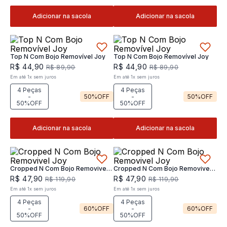
Adicionar na sacola
Adicionar na sacola
Top N Com Bojo Removível Joy
Top N Com Bojo Removível Joy
R$
44
,
90
R$
44
,
90
R$
89
,
90
R$
89
,
90
Em até
1
x
sem juros
Em até
1
x
sem juros
4 Peças
4 Peças
-
50%
OFF
-
50%
OFF
50%OFF
50%OFF
Adicionar na sacola
Adicionar na sacola
Cropped N Com Bojo Removivel
Cropped N Com Bojo Removivel
Joy
Joy
R$
47
,
90
R$
47
,
90
R$
119
,
90
R$
119
,
90
Em até
1
x
sem juros
Em até
1
x
sem juros
4 Peças
4 Peças
-
60%
OFF
-
60%
OFF
50%OFF
50%OFF