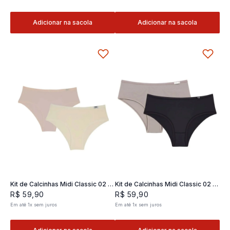
Adicionar na sacola
Adicionar na sacola
Kit de Calcinhas Midi Classic 02 -
Kit de Calcinhas Midi Classic 02 -
2 und
2 und
R$
59
,
90
R$
59
,
90
Em até
1
x
sem juros
Em até
1
x
sem juros