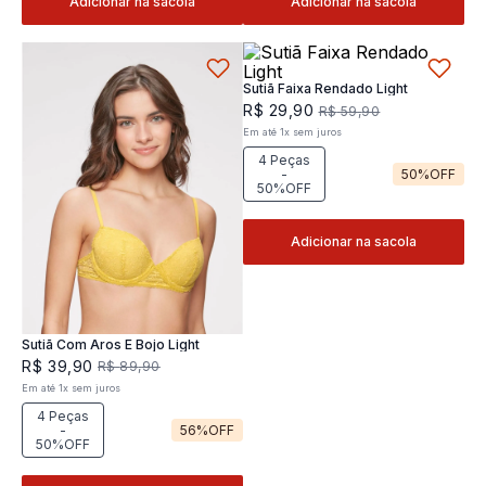
Adicionar na sacola
Adicionar na sacola
Sutiã Faixa Rendado Light
R$
29
,
90
R$
59
,
90
Em até
1
x
sem juros
4 Peças
-
50%
OFF
50%OFF
Adicionar na sacola
Sutiã Com Aros E Bojo Light
R$
39
,
90
R$
89
,
90
Em até
1
x
sem juros
4 Peças
-
56%
OFF
50%OFF