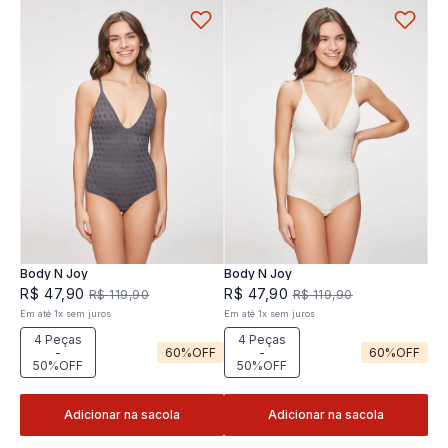
Body N Joy
Body N Joy
R$
47
,
90
R$
47
,
90
R$
119
,
90
R$
119
,
90
Em até
1
x
sem juros
Em até
1
x
sem juros
4 Peças
4 Peças
-
60%
OFF
-
60%
OFF
50%OFF
50%OFF
Adicionar na sacola
Adicionar na sacola