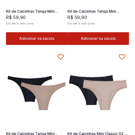
Kit de Calcinhas Tanga Mini
Kit de Calcinhas Tanga Mini
Classic 02- 2 und
Classic 02- 2 und
R$
59
,
90
R$
59
,
90
Em até
1
x
sem juros
Em até
1
x
sem juros
Adicionar na sacola
Adicionar na sacola
Kit de Calcinhas Tanga Mini
Kit de Calcinhas Mini Classic 02 -