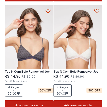
Top N Com Bojo Removível Joy
Top N Com Bojo Removível Joy
R$
44
,
90
R$
44
,
90
R$
89
,
90
R$
89
,
90
Em até
1
x
sem juros
Em até
1
x
sem juros
4 Peças
4 Peças
-
50%
OFF
-
50%
OFF
50%OFF
50%OFF
Adicionar na sacola
Adicionar na sacola