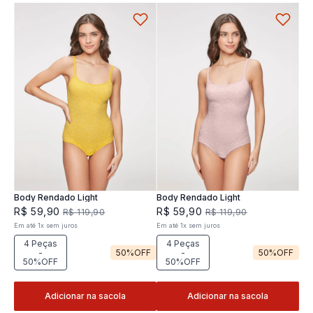
Body Rendado Light
Body Rendado Light
R$
59
,
90
R$
59
,
90
R$
119
,
90
R$
119
,
90
Em até
1
x
sem juros
Em até
1
x
sem juros
4 Peças
4 Peças
-
50%
OFF
-
50%
OFF
50%OFF
50%OFF
Adicionar na sacola
Adicionar na sacola