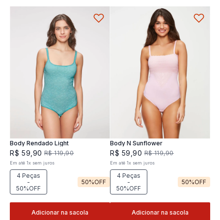
Body Rendado Light
Body N Sunflower
R$
59
,
90
R$
59
,
90
R$
119
,
90
R$
119
,
90
Em até
1
x
sem juros
Em até
1
x
sem juros
4 Peças
4 Peças
-
50%
OFF
-
50%
OFF
50%OFF
50%OFF
Adicionar na sacola
Adicionar na sacola