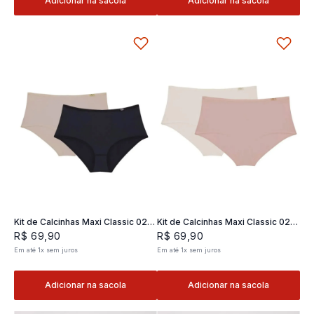
Adicionar na sacola
Adicionar na sacola
Kit de Calcinhas Maxi Classic 02 -
Kit de Calcinhas Maxi Classic 02 -
2 und
2 und
R$
69
,
90
R$
69
,
90
Em até
1
x
sem juros
Em até
1
x
sem juros
Adicionar na sacola
Adicionar na sacola