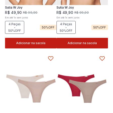
Sutia W Joy
Sutia W Joy
R$
49
,
90
R$
49
,
90
R$
99
,
90
R$
99
,
90
Em até
1
x
sem juros
Em até
1
x
sem juros
4 Peças
4 Peças
-
50%
OFF
-
50%
OFF
50%OFF
50%OFF
Adicionar na sacola
Adicionar na sacola