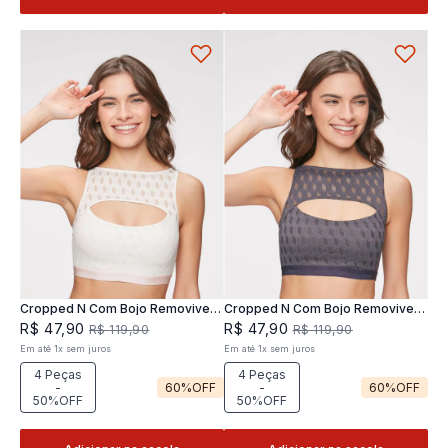
Cropped N Com Bojo Removivel
Cropped N Com Bojo Removivel
Joy
Joy
R$
47
,
90
R$
47
,
90
R$
119
,
90
R$
119
,
90
Em até
1
x
sem juros
Em até
1
x
sem juros
4 Peças
4 Peças
-
60%
OFF
-
60%
OFF
50%OFF
50%OFF