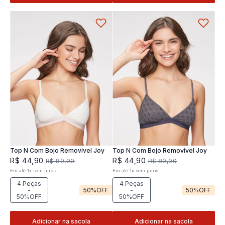
Top N Com Bojo Removível Joy
Top N Com Bojo Removível Joy
R$
44
,
90
R$
44
,
90
R$
89
,
90
R$
89
,
90
Em até
1
x
sem juros
Em até
1
x
sem juros
4 Peças
4 Peças
-
50%
OFF
-
50%
OFF
50%OFF
50%OFF
Adicionar na sacola
Adicionar na sacola