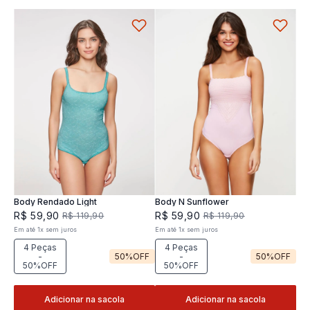
Body Rendado Light
Body N Sunflower
R$
59
,
90
R$
59
,
90
R$
119
,
90
R$
119
,
90
Em até
1
x
sem juros
Em até
1
x
sem juros
4 Peças
4 Peças
-
50%
OFF
-
50%
OFF
50%OFF
50%OFF
Adicionar na sacola
Adicionar na sacola