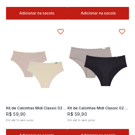
Adicionar na sacola
Adicionar na sacola
Kit de Calcinhas Midi Classic 02 -
Kit de Calcinhas Midi Classic 02 -
2 und
2 und
R$
59
,
90
R$
59
,
90
Em até
1
x
sem juros
Em até
1
x
sem juros