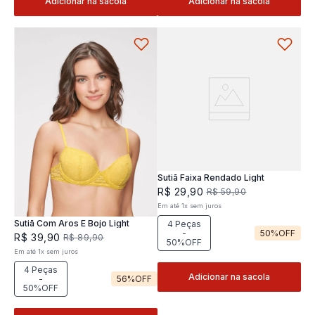
Adicionar na sacola
Adicionar na sacola
Sutiã Faixa Rendado Light
R$
29
,
90
R$
59
,
90
Em até
1
x
sem juros
Sutiã Com Aros E Bojo Light
4 Peças
-
50%
OFF
R$
39
,
90
R$
89
,
90
50%OFF
Em até
1
x
sem juros
4 Peças
Adicionar na sacola
-
56%
OFF
50%OFF