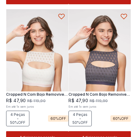
Cropped N Com Bojo Removivel
Cropped N Com Bojo Removivel
Joy
Joy
R$
47
,
90
R$
47
,
90
R$
119
,
90
R$
119
,
90
Em até
1
x
sem juros
Em até
1
x
sem juros
4 Peças
4 Peças
-
60%
OFF
-
60%
OFF
50%OFF
50%OFF