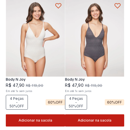
Body N Joy
Body N Joy
R$
47
,
90
R$
47
,
90
R$
119
,
90
R$
119
,
90
Em até
1
x
sem juros
Em até
1
x
sem juros
4 Peças
4 Peças
-
60%
OFF
-
60%
OFF
50%OFF
50%OFF
Adicionar na sacola
Adicionar na sacola