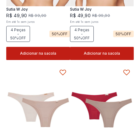
Sutia W Joy
Sutia W Joy
R$
49
,
90
R$
49
,
90
R$
99
,
90
R$
99
,
90
Em até
1
x
sem juros
Em até
1
x
sem juros
4 Peças
4 Peças
-
50%
OFF
-
50%
OFF
50%OFF
50%OFF
Adicionar na sacola
Adicionar na sacola