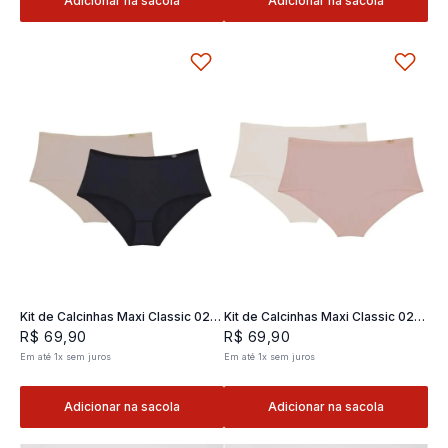
Adicionar na sacola
Adicionar na sacola
Kit de Calcinhas Maxi Classic 02 -
Kit de Calcinhas Maxi Classic 02 -
2 und
2 und
R$
69
,
90
R$
69
,
90
Em até
1
x
sem juros
Em até
1
x
sem juros
Adicionar na sacola
Adicionar na sacola