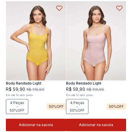
Body Rendado Light
Body Rendado Light
R$
59
,
90
R$
59
,
90
R$
119
,
90
R$
119
,
90
Em até
1
x
sem juros
Em até
1
x
sem juros
4 Peças
4 Peças
-
50%
OFF
-
50%
OFF
50%OFF
50%OFF
Adicionar na sacola
Adicionar na sacola