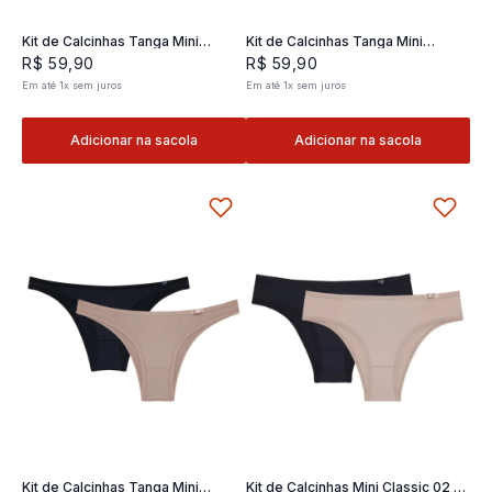
Kit de Calcinhas Tanga Mini
Kit de Calcinhas Tanga Mini
Classic 02- 2 und
Classic 02- 2 und
R$
59
,
90
R$
59
,
90
Em até
1
x
sem juros
Em até
1
x
sem juros
Adicionar na sacola
Adicionar na sacola
Kit de Calcinhas Tanga Mini
Kit de Calcinhas Mini Classic 02 -