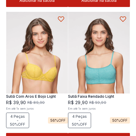
Adicionar na sacola
Adicionar na sacola
Sutiã Com Aros E Bojo Light
Sutiã Faixa Rendado Light
R$
39
,
90
R$
29
,
90
R$
89
,
90
R$
59
,
90
Em até
1
x
sem juros
Em até
1
x
sem juros
4 Peças
4 Peças
-
56%
OFF
-
50%
OFF
50%OFF
50%OFF