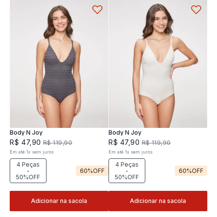
Body N Joy
Body N Joy
R$
47
,
90
R$
47
,
90
R$
119
,
90
R$
119
,
90
Em até
1
x
sem juros
Em até
1
x
sem juros
4 Peças
4 Peças
-
60%
OFF
-
60%
OFF
50%OFF
50%OFF
Adicionar na sacola
Adicionar na sacola