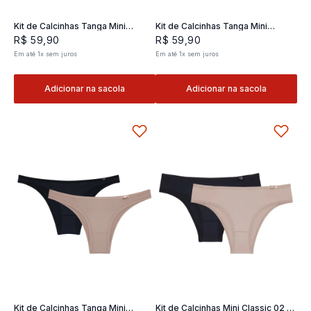
Kit de Calcinhas Tanga Mini
Kit de Calcinhas Tanga Mini
Classic 02- 2 und
Classic 02- 2 und
R$
59
,
90
R$
59
,
90
Em até
1
x
sem juros
Em até
1
x
sem juros
Adicionar na sacola
Adicionar na sacola
Kit de Calcinhas Tanga Mini
Kit de Calcinhas Mini Classic 02 -