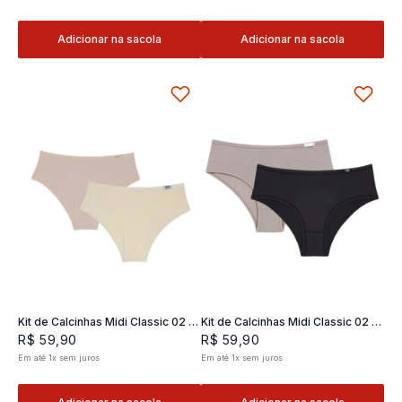
Adicionar na sacola
Adicionar na sacola
Kit de Calcinhas Midi Classic 02 -
Kit de Calcinhas Midi Classic 02 -
2 und
2 und
R$
59
,
90
R$
59
,
90
Em até
1
x
sem juros
Em até
1
x
sem juros