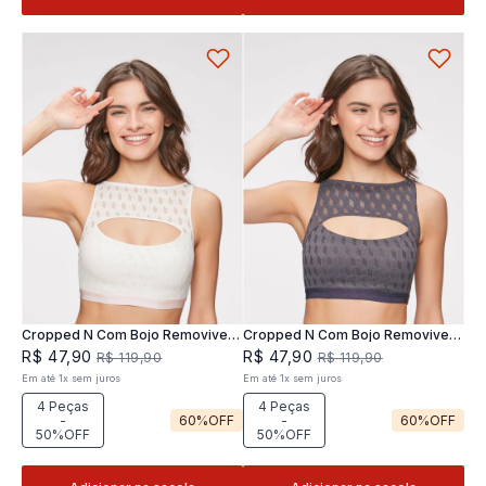
Cropped N Com Bojo Removivel
Cropped N Com Bojo Removivel
Joy
Joy
R$
47
,
90
R$
47
,
90
R$
119
,
90
R$
119
,
90
Em até
1
x
sem juros
Em até
1
x
sem juros
4 Peças
4 Peças
-
60%
OFF
-
60%
OFF
50%OFF
50%OFF