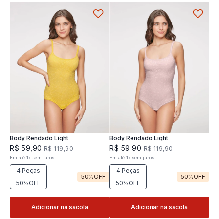
Body Rendado Light
Body Rendado Light
R$
59
,
90
R$
59
,
90
R$
119
,
90
R$
119
,
90
Em até
1
x
sem juros
Em até
1
x
sem juros
4 Peças
4 Peças
-
50%
OFF
-
50%
OFF
50%OFF
50%OFF
Adicionar na sacola
Adicionar na sacola