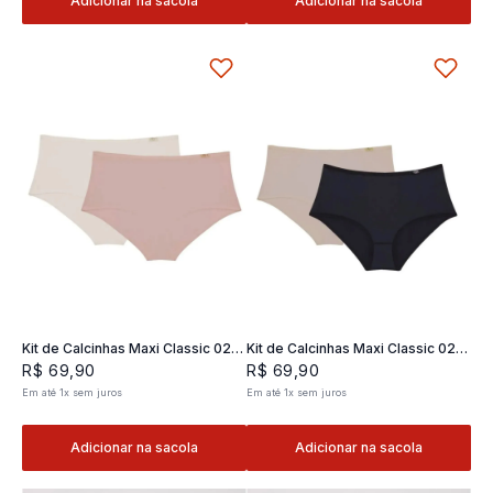
Adicionar na sacola
Adicionar na sacola
Kit de Calcinhas Maxi Classic 02 -
Kit de Calcinhas Maxi Classic 02 -
2 und
2 und
R$
69
,
90
R$
69
,
90
Em até
1
x
sem juros
Em até
1
x
sem juros
Adicionar na sacola
Adicionar na sacola