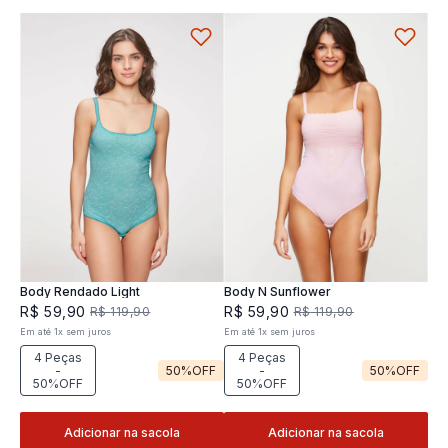
Body Rendado Light
Body N Sunflower
R$
59
,
90
R$
59
,
90
R$
119
,
90
R$
119
,
90
Em até
1
x
sem juros
Em até
1
x
sem juros
4 Peças
4 Peças
-
50%
OFF
-
50%
OFF
50%OFF
50%OFF
Adicionar na sacola
Adicionar na sacola