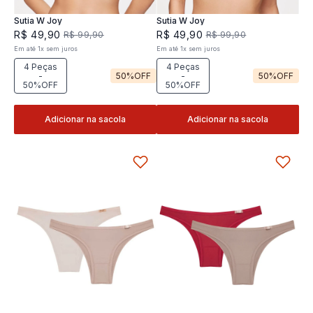
Sutia W Joy
Sutia W Joy
R$
49
,
90
R$
49
,
90
R$
99
,
90
R$
99
,
90
Em até
1
x
sem juros
Em até
1
x
sem juros
4 Peças
4 Peças
-
50%
OFF
-
50%
OFF
50%OFF
50%OFF
Adicionar na sacola
Adicionar na sacola