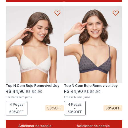
Top N Com Bojo Removível Joy
Top N Com Bojo Removível Joy
R$
44
,
90
R$
44
,
90
R$
89
,
90
R$
89
,
90
Em até
1
x
sem juros
Em até
1
x
sem juros
4 Peças
4 Peças
-
50%
OFF
-
50%
OFF
50%OFF
50%OFF
Adicionar na sacola
Adicionar na sacola