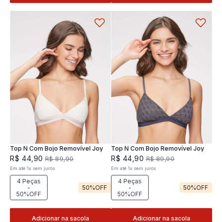
Top N Com Bojo Removível Joy
Top N Com Bojo Removível Joy
R$
44
,
90
R$
44
,
90
R$
89
,
90
R$
89
,
90
Em até
1
x
sem juros
Em até
1
x
sem juros
4 Peças
4 Peças
-
50%
OFF
-
50%
OFF
50%OFF
50%OFF
Adicionar na sacola
Adicionar na sacola