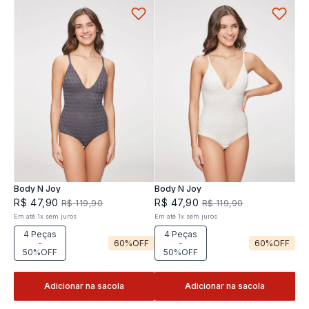
Body N Joy
Body N Joy
R$
47
,
90
R$
47
,
90
R$
119
,
90
R$
119
,
90
Em até
1
x
sem juros
Em até
1
x
sem juros
4 Peças
4 Peças
-
60%
OFF
-
60%
OFF
50%OFF
50%OFF
Adicionar na sacola
Adicionar na sacola