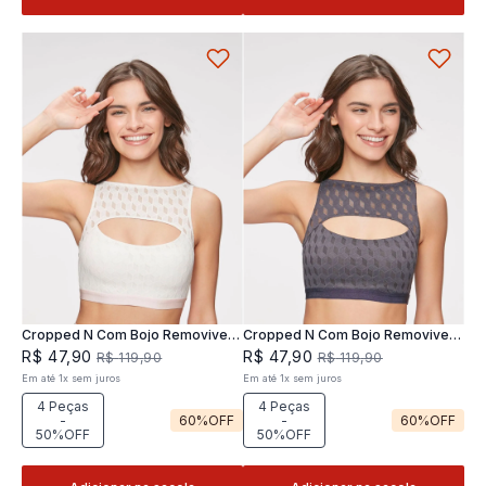
Cropped N Com Bojo Removivel
Cropped N Com Bojo Removivel
Joy
Joy
R$
47
,
90
R$
47
,
90
R$
119
,
90
R$
119
,
90
Em até
1
x
sem juros
Em até
1
x
sem juros
4 Peças
4 Peças
-
60%
OFF
-
60%
OFF
50%OFF
50%OFF