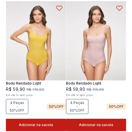
Body Rendado Light
Body Rendado Light
R$
59
,
90
R$
59
,
90
R$
119
,
90
R$
119
,
90
Em até
1
x
sem juros
Em até
1
x
sem juros
4 Peças
4 Peças
-
50%
OFF
-
50%
OFF
50%OFF
50%OFF
Adicionar na sacola
Adicionar na sacola