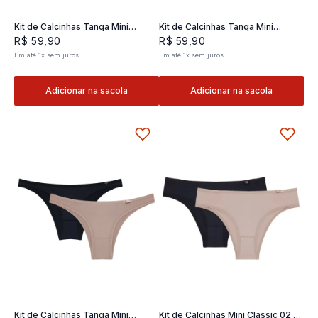
Kit de Calcinhas Tanga Mini
Kit de Calcinhas Tanga Mini
Classic 02- 2 und
Classic 02- 2 und
R$
59
,
90
R$
59
,
90
Em até
1
x
sem juros
Em até
1
x
sem juros
Adicionar na sacola
Adicionar na sacola
Kit de Calcinhas Tanga Mini
Kit de Calcinhas Mini Classic 02 -