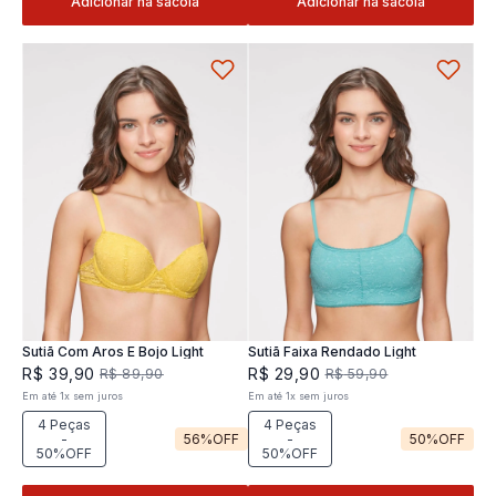
Adicionar na sacola
Adicionar na sacola
Sutiã Com Aros E Bojo Light
Sutiã Faixa Rendado Light
R$
39
,
90
R$
29
,
90
R$
89
,
90
R$
59
,
90
Em até
1
x
sem juros
Em até
1
x
sem juros
4 Peças
4 Peças
-
56%
OFF
-
50%
OFF
50%OFF
50%OFF