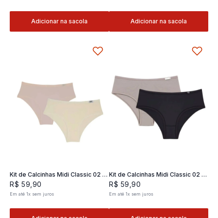
Adicionar na sacola
Adicionar na sacola
Kit de Calcinhas Midi Classic 02 -
Kit de Calcinhas Midi Classic 02 -
2 und
2 und
R$
59
,
90
R$
59
,
90
Em até
1
x
sem juros
Em até
1
x
sem juros