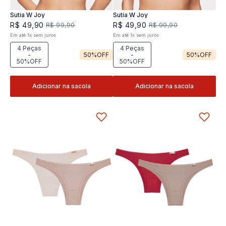
Sutia W Joy
Sutia W Joy
R$
49
,
90
R$
49
,
90
R$
99
,
90
R$
99
,
90
Em até
1
x
sem juros
Em até
1
x
sem juros
4 Peças
4 Peças
-
50%
OFF
-
50%
OFF
50%OFF
50%OFF
Adicionar na sacola
Adicionar na sacola