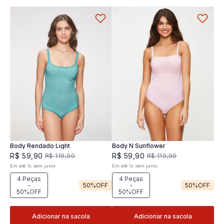
Body Rendado Light
Body N Sunflower
R$
59
,
90
R$
59
,
90
R$
119
,
90
R$
119
,
90
Em até
1
x
sem juros
Em até
1
x
sem juros
4 Peças
4 Peças
-
50%
OFF
-
50%
OFF
50%OFF
50%OFF
Adicionar na sacola
Adicionar na sacola