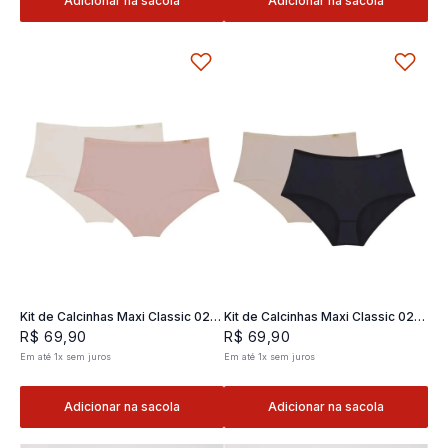
Adicionar na sacola
Adicionar na sacola
Kit de Calcinhas Maxi Classic 02 -
Kit de Calcinhas Maxi Classic 02 -
2 und
2 und
R$
69
,
90
R$
69
,
90
Em até
1
x
sem juros
Em até
1
x
sem juros
Adicionar na sacola
Adicionar na sacola