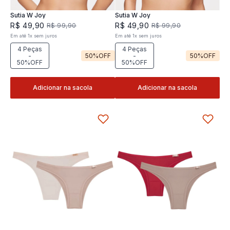
Sutia W Joy
Sutia W Joy
R$
49
,
90
R$
49
,
90
R$
99
,
90
R$
99
,
90
Em até
1
x
sem juros
Em até
1
x
sem juros
4 Peças
4 Peças
-
50%
OFF
-
50%
OFF
50%OFF
50%OFF
Adicionar na sacola
Adicionar na sacola