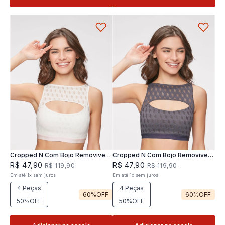
Cropped N Com Bojo Removivel
Cropped N Com Bojo Removivel
Joy
Joy
R$
47
,
90
R$
47
,
90
R$
119
,
90
R$
119
,
90
Em até
1
x
sem juros
Em até
1
x
sem juros
4 Peças
4 Peças
-
60%
OFF
-
60%
OFF
50%OFF
50%OFF