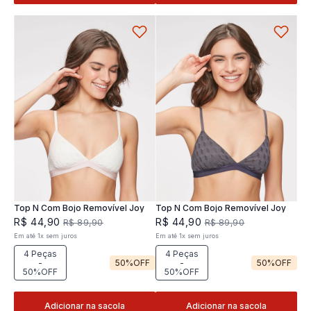
Top N Com Bojo Removível Joy
Top N Com Bojo Removível Joy
R$
44
,
90
R$
44
,
90
R$
89
,
90
R$
89
,
90
Em até
1
x
sem juros
Em até
1
x
sem juros
4 Peças
4 Peças
-
50%
OFF
-
50%
OFF
50%OFF
50%OFF
Adicionar na sacola
Adicionar na sacola