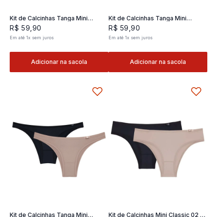
Kit de Calcinhas Tanga Mini
Kit de Calcinhas Tanga Mini
Classic 02- 2 und
Classic 02- 2 und
R$
59
,
90
R$
59
,
90
Em até
1
x
sem juros
Em até
1
x
sem juros
Adicionar na sacola
Adicionar na sacola
Kit de Calcinhas Tanga Mini
Kit de Calcinhas Mini Classic 02 -