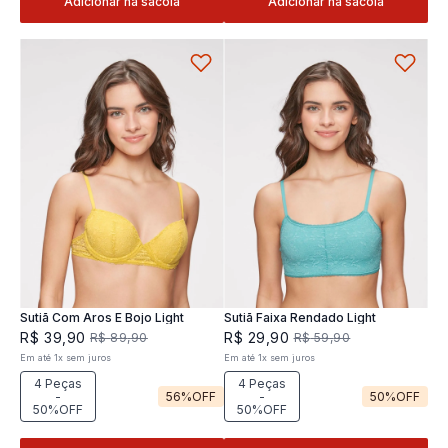
Adicionar na sacola
Adicionar na sacola
Sutiã Com Aros E Bojo Light
Sutiã Faixa Rendado Light
R$
39
,
90
R$
29
,
90
R$
89
,
90
R$
59
,
90
Em até
1
x
sem juros
Em até
1
x
sem juros
4 Peças
4 Peças
-
56%
OFF
-
50%
OFF
50%OFF
50%OFF