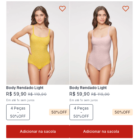
Body Rendado Light
Body Rendado Light
R$
59
,
90
R$
59
,
90
R$
119
,
90
R$
119
,
90
Em até
1
x
sem juros
Em até
1
x
sem juros
4 Peças
4 Peças
-
50%
OFF
-
50%
OFF
50%OFF
50%OFF
Adicionar na sacola
Adicionar na sacola