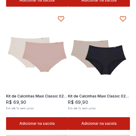
Adicionar na sacola
Adicionar na sacola
Kit de Calcinhas Maxi Classic 02 -
Kit de Calcinhas Maxi Classic 02 -
2 und
2 und
R$
69
,
90
R$
69
,
90
Em até
1
x
sem juros
Em até
1
x
sem juros
Adicionar na sacola
Adicionar na sacola