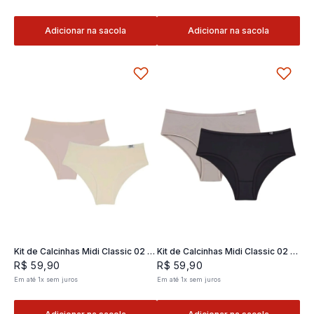
Adicionar na sacola
Adicionar na sacola
Kit de Calcinhas Midi Classic 02 -
Kit de Calcinhas Midi Classic 02 -
2 und
2 und
R$
59
,
90
R$
59
,
90
Em até
1
x
sem juros
Em até
1
x
sem juros