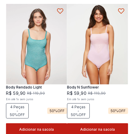
Body Rendado Light
Body N Sunflower
R$
59
,
90
R$
59
,
90
R$
119
,
90
R$
119
,
90
Em até
1
x
sem juros
Em até
1
x
sem juros
4 Peças
4 Peças
-
50%
OFF
-
50%
OFF
50%OFF
50%OFF
Adicionar na sacola
Adicionar na sacola