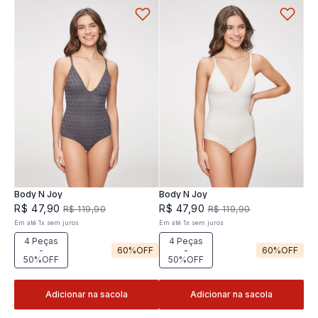
Body N Joy
Body N Joy
R$
47
,
90
R$
47
,
90
R$
119
,
90
R$
119
,
90
Em até
1
x
sem juros
Em até
1
x
sem juros
4 Peças
4 Peças
-
60%
OFF
-
60%
OFF
50%OFF
50%OFF
Adicionar na sacola
Adicionar na sacola