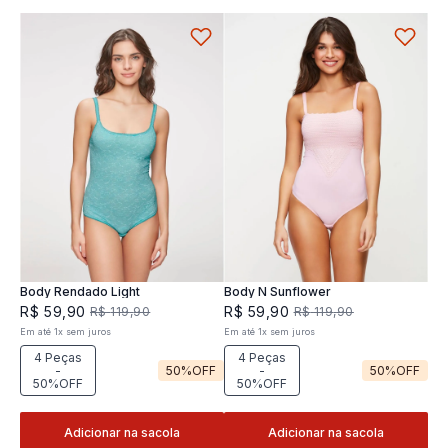
Body Rendado Light
Body N Sunflower
R$
59
,
90
R$
59
,
90
R$
119
,
90
R$
119
,
90
Em até
1
x
sem juros
Em até
1
x
sem juros
4 Peças
4 Peças
-
50%
OFF
-
50%
OFF
50%OFF
50%OFF
Adicionar na sacola
Adicionar na sacola