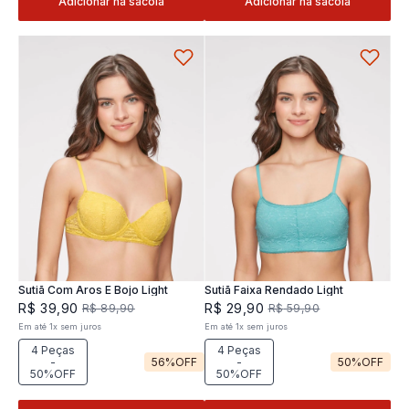
Adicionar na sacola
Adicionar na sacola
Sutiã Com Aros E Bojo Light
Sutiã Faixa Rendado Light
R$
39
,
90
R$
29
,
90
R$
89
,
90
R$
59
,
90
Em até
1
x
sem juros
Em até
1
x
sem juros
4 Peças
4 Peças
-
56%
OFF
-
50%
OFF
50%OFF
50%OFF