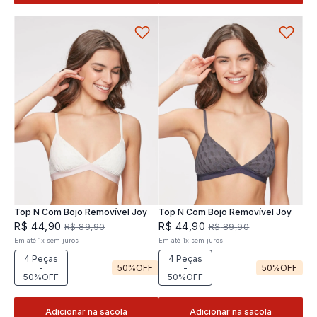
Top N Com Bojo Removível Joy
Top N Com Bojo Removível Joy
R$
44
,
90
R$
44
,
90
R$
89
,
90
R$
89
,
90
Em até
1
x
sem juros
Em até
1
x
sem juros
4 Peças
4 Peças
-
50%
OFF
-
50%
OFF
50%OFF
50%OFF
Adicionar na sacola
Adicionar na sacola