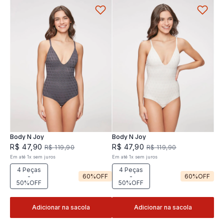
Body N Joy
Body N Joy
R$
47
,
90
R$
47
,
90
R$
119
,
90
R$
119
,
90
Em até
1
x
sem juros
Em até
1
x
sem juros
4 Peças
4 Peças
-
60%
OFF
-
60%
OFF
50%OFF
50%OFF
Adicionar na sacola
Adicionar na sacola