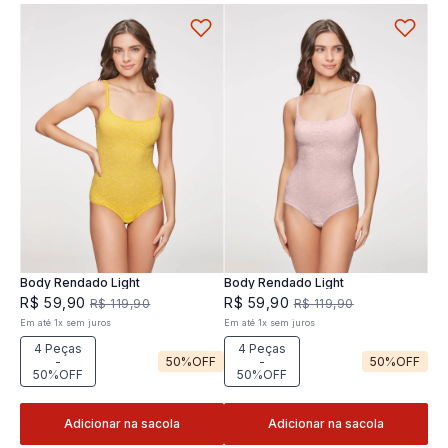
Body Rendado Light
Body Rendado Light
R$
59
,
90
R$
59
,
90
R$
119
,
90
R$
119
,
90
Em até
1
x
sem juros
Em até
1
x
sem juros
4 Peças
4 Peças
-
50%
OFF
-
50%
OFF
50%OFF
50%OFF
Adicionar na sacola
Adicionar na sacola