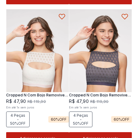
Cropped N Com Bojo Removivel
Cropped N Com Bojo Removivel
Joy
Joy
R$
47
,
90
R$
47
,
90
R$
119
,
90
R$
119
,
90
Em até
1
x
sem juros
Em até
1
x
sem juros
4 Peças
4 Peças
-
60%
OFF
-
60%
OFF
50%OFF
50%OFF