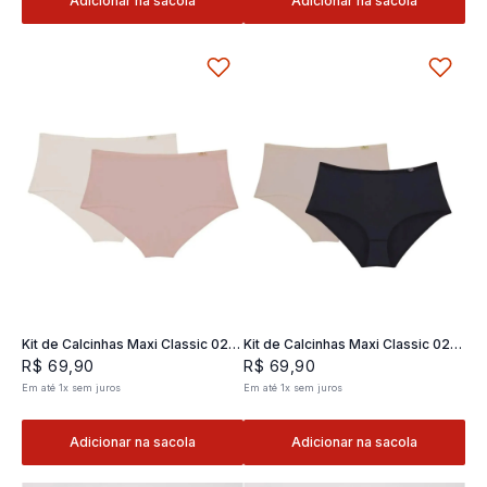
Adicionar na sacola
Adicionar na sacola
Kit de Calcinhas Maxi Classic 02 -
Kit de Calcinhas Maxi Classic 02 -
2 und
2 und
R$
69
,
90
R$
69
,
90
Em até
1
x
sem juros
Em até
1
x
sem juros
Adicionar na sacola
Adicionar na sacola