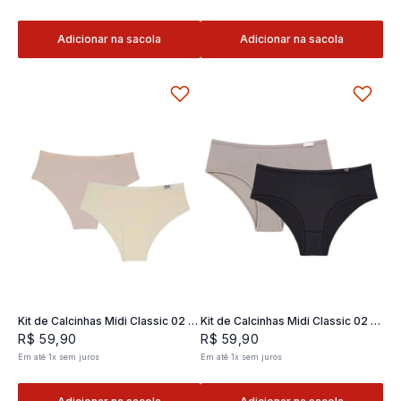
Adicionar na sacola
Adicionar na sacola
Kit de Calcinhas Midi Classic 02 -
Kit de Calcinhas Midi Classic 02 -
2 und
2 und
R$
59
,
90
R$
59
,
90
Em até
1
x
sem juros
Em até
1
x
sem juros