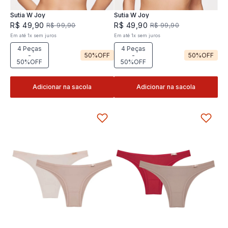
Sutia W Joy
Sutia W Joy
R$
49
,
90
R$
49
,
90
R$
99
,
90
R$
99
,
90
Em até
1
x
sem juros
Em até
1
x
sem juros
4 Peças
4 Peças
-
50%
OFF
-
50%
OFF
50%OFF
50%OFF
Adicionar na sacola
Adicionar na sacola