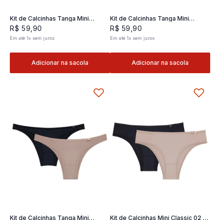
Kit de Calcinhas Tanga Mini
Kit de Calcinhas Tanga Mini
Classic 02- 2 und
Classic 02- 2 und
R$
59
,
90
R$
59
,
90
Em até
1
x
sem juros
Em até
1
x
sem juros
Adicionar na sacola
Adicionar na sacola
Kit de Calcinhas Tanga Mini
Kit de Calcinhas Mini Classic 02 -