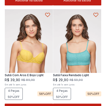
Adicionar na sacola
Adicionar na sacola
Sutiã Com Aros E Bojo Light
Sutiã Faixa Rendado Light
R$
39
,
90
R$
29
,
90
R$
89
,
90
R$
59
,
90
Em até
1
x
sem juros
Em até
1
x
sem juros
4 Peças
4 Peças
-
56%
OFF
-
50%
OFF
50%OFF
50%OFF