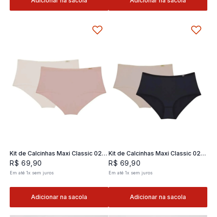
Adicionar na sacola
Adicionar na sacola
Kit de Calcinhas Maxi Classic 02 -
Kit de Calcinhas Maxi Classic 02 -
2 und
2 und
R$
69
,
90
R$
69
,
90
Em até
1
x
sem juros
Em até
1
x
sem juros
Adicionar na sacola
Adicionar na sacola