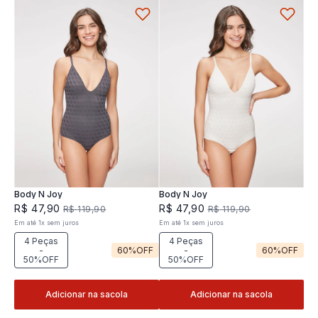
Body N Joy
Body N Joy
R$
47
,
90
R$
47
,
90
R$
119
,
90
R$
119
,
90
Em até
1
x
sem juros
Em até
1
x
sem juros
4 Peças
4 Peças
-
60%
OFF
-
60%
OFF
50%OFF
50%OFF
Adicionar na sacola
Adicionar na sacola