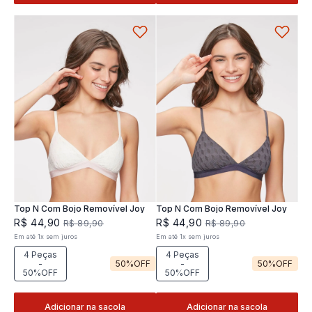
Top N Com Bojo Removível Joy
Top N Com Bojo Removível Joy
R$
44
,
90
R$
44
,
90
R$
89
,
90
R$
89
,
90
Em até
1
x
sem juros
Em até
1
x
sem juros
4 Peças
4 Peças
-
50%
OFF
-
50%
OFF
50%OFF
50%OFF
Adicionar na sacola
Adicionar na sacola