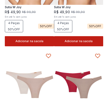
Sutia W Joy
Sutia W Joy
R$
49
,
90
R$
49
,
90
R$
99
,
90
R$
99
,
90
Em até
1
x
sem juros
Em até
1
x
sem juros
4 Peças
4 Peças
-
50%
OFF
-
50%
OFF
50%OFF
50%OFF
Adicionar na sacola
Adicionar na sacola