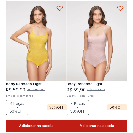
Body Rendado Light
Body Rendado Light
R$
59
,
90
R$
59
,
90
R$
119
,
90
R$
119
,
90
Em até
1
x
sem juros
Em até
1
x
sem juros
4 Peças
4 Peças
-
50%
OFF
-
50%
OFF
50%OFF
50%OFF
Adicionar na sacola
Adicionar na sacola