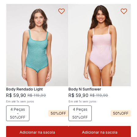
Body Rendado Light
Body N Sunflower
R$
59
,
90
R$
59
,
90
R$
119
,
90
R$
119
,
90
Em até
1
x
sem juros
Em até
1
x
sem juros
4 Peças
4 Peças
-
50%
OFF
-
50%
OFF
50%OFF
50%OFF
Adicionar na sacola
Adicionar na sacola