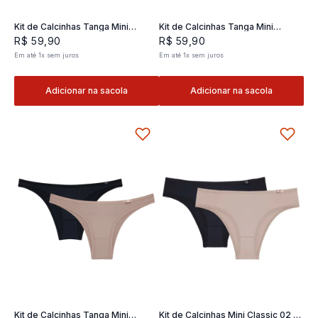
Kit de Calcinhas Tanga Mini
Kit de Calcinhas Tanga Mini
Classic 02- 2 und
Classic 02- 2 und
R$
59
,
90
R$
59
,
90
Em até
1
x
sem juros
Em até
1
x
sem juros
Adicionar na sacola
Adicionar na sacola
Kit de Calcinhas Tanga Mini
Kit de Calcinhas Mini Classic 02 -