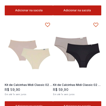
Adicionar na sacola
Adicionar na sacola
Kit de Calcinhas Midi Classic 02 -
Kit de Calcinhas Midi Classic 02 -
2 und
2 und
R$
59
,
90
R$
59
,
90
Em até
1
x
sem juros
Em até
1
x
sem juros