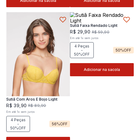
Adicionar na sacola
Adicionar na sacola
Sutiã Faixa Rendado Light
R$
29
,
90
R$
59
,
90
Em até
1
x
sem juros
4 Peças
-
50%
OFF
50%OFF
Adicionar na sacola
Sutiã Com Aros E Bojo Light
R$
39
,
90
R$
89
,
90
Em até
1
x
sem juros
4 Peças
-
56%
OFF
50%OFF