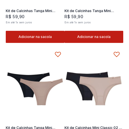
Kit de Calcinhas Tanga Mini
Kit de Calcinhas Tanga Mini
Classic 02- 2 und
Classic 02- 2 und
R$
59
,
90
R$
59
,
90
Em até
1
x
sem juros
Em até
1
x
sem juros
Adicionar na sacola
Adicionar na sacola
Kit de Calcinhas Tanga Mini
Kit de Calcinhas Mini Classic 02 -