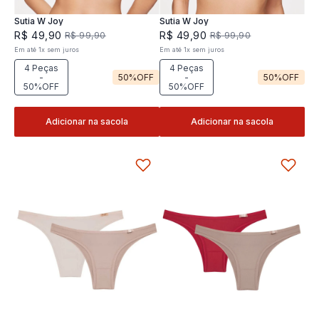
Sutia W Joy
Sutia W Joy
R$
49
,
90
R$
49
,
90
R$
99
,
90
R$
99
,
90
Em até
1
x
sem juros
Em até
1
x
sem juros
4 Peças
4 Peças
-
50%
OFF
-
50%
OFF
50%OFF
50%OFF
Adicionar na sacola
Adicionar na sacola