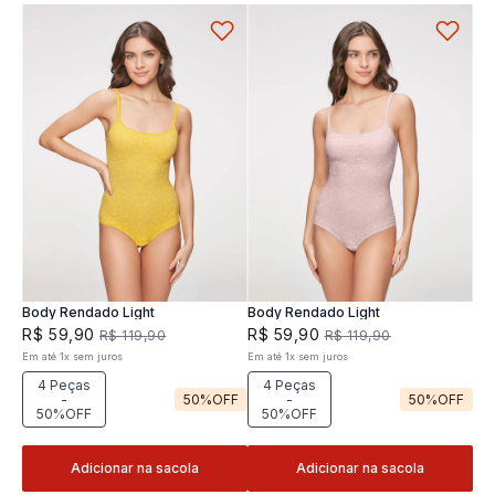
Body Rendado Light
Body Rendado Light
R$
59
,
90
R$
59
,
90
R$
119
,
90
R$
119
,
90
Em até
1
x
sem juros
Em até
1
x
sem juros
4 Peças
4 Peças
-
50%
OFF
-
50%
OFF
50%OFF
50%OFF
Adicionar na sacola
Adicionar na sacola