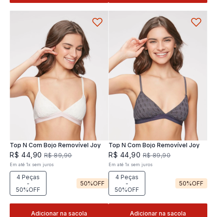
Top N Com Bojo Removível Joy
Top N Com Bojo Removível Joy
R$
44
,
90
R$
44
,
90
R$
89
,
90
R$
89
,
90
Em até
1
x
sem juros
Em até
1
x
sem juros
4 Peças
4 Peças
-
50%
OFF
-
50%
OFF
50%OFF
50%OFF
Adicionar na sacola
Adicionar na sacola