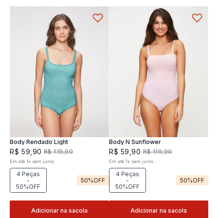
Body Rendado Light
Body N Sunflower
R$
59
,
90
R$
59
,
90
R$
119
,
90
R$
119
,
90
Em até
1
x
sem juros
Em até
1
x
sem juros
4 Peças
4 Peças
-
50%
OFF
-
50%
OFF
50%OFF
50%OFF
Adicionar na sacola
Adicionar na sacola