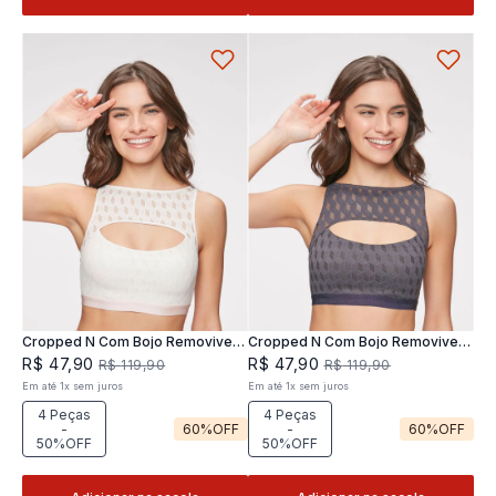
Cropped N Com Bojo Removivel
Cropped N Com Bojo Removivel
Joy
Joy
R$
47
,
90
R$
47
,
90
R$
119
,
90
R$
119
,
90
Em até
1
x
sem juros
Em até
1
x
sem juros
4 Peças
4 Peças
-
60%
OFF
-
60%
OFF
50%OFF
50%OFF