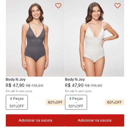
Body N Joy
Body N Joy
R$
47
,
90
R$
47
,
90
R$
119
,
90
R$
119
,
90
Em até
1
x
sem juros
Em até
1
x
sem juros
4 Peças
4 Peças
-
60%
OFF
-
60%
OFF
50%OFF
50%OFF
Adicionar na sacola
Adicionar na sacola