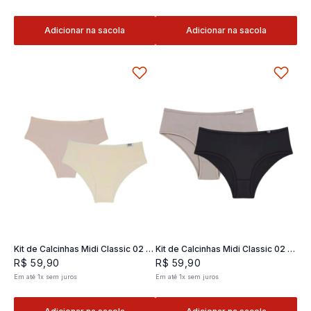
Adicionar na sacola
Adicionar na sacola
Kit de Calcinhas Midi Classic 02 -
Kit de Calcinhas Midi Classic 02 -
2 und
2 und
R$
59
,
90
R$
59
,
90
Em até
1
x
sem juros
Em até
1
x
sem juros