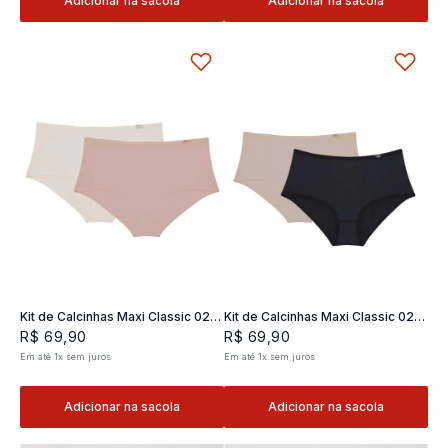
Adicionar na sacola
Adicionar na sacola
Kit de Calcinhas Maxi Classic 02 -
Kit de Calcinhas Maxi Classic 02 -
2 und
2 und
R$
69
,
90
R$
69
,
90
Em até
1
x
sem juros
Em até
1
x
sem juros
Adicionar na sacola
Adicionar na sacola