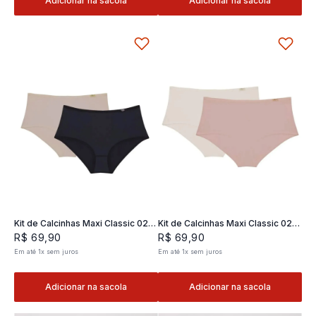
Adicionar na sacola
Adicionar na sacola
Kit de Calcinhas Maxi Classic 02 -
Kit de Calcinhas Maxi Classic 02 -
2 und
2 und
R$
69
,
90
R$
69
,
90
Em até
1
x
sem juros
Em até
1
x
sem juros
Adicionar na sacola
Adicionar na sacola