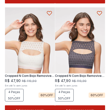
Cropped N Com Bojo Removivel
Cropped N Com Bojo Removivel
Joy
Joy
R$
47
,
90
R$
47
,
90
R$
119
,
90
R$
119
,
90
Em até
1
x
sem juros
Em até
1
x
sem juros
4 Peças
4 Peças
-
60%
OFF
-
60%
OFF
50%OFF
50%OFF