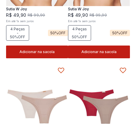
Sutia W Joy
Sutia W Joy
R$
49
,
90
R$
49
,
90
R$
99
,
90
R$
99
,
90
Em até
1
x
sem juros
Em até
1
x
sem juros
4 Peças
4 Peças
-
50%
OFF
-
50%
OFF
50%OFF
50%OFF
Adicionar na sacola
Adicionar na sacola