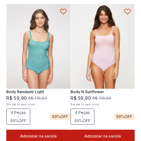
Body Rendado Light
Body N Sunflower
R$
59
,
90
R$
59
,
90
R$
119
,
90
R$
119
,
90
Em até
1
x
sem juros
Em até
1
x
sem juros
4 Peças
4 Peças
-
50%
OFF
-
50%
OFF
50%OFF
50%OFF
Adicionar na sacola
Adicionar na sacola