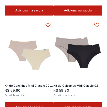
Adicionar na sacola
Adicionar na sacola
Kit de Calcinhas Midi Classic 02 -
Kit de Calcinhas Midi Classic 02 -
2 und
2 und
R$
59
,
90
R$
59
,
90
Em até
1
x
sem juros
Em até
1
x
sem juros