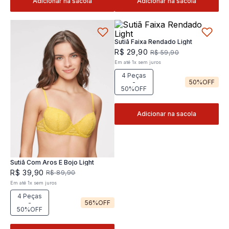
Adicionar na sacola
Adicionar na sacola
Sutiã Faixa Rendado Light
R$
29
,
90
R$
59
,
90
Em até
1
x
sem juros
4 Peças
-
50%
OFF
50%OFF
Adicionar na sacola
Sutiã Com Aros E Bojo Light
R$
39
,
90
R$
89
,
90
Em até
1
x
sem juros
4 Peças
-
56%
OFF
50%OFF