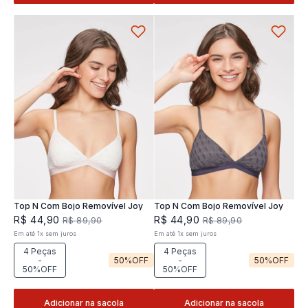
Top N Com Bojo Removível Joy
Top N Com Bojo Removível Joy
R$
44
,
90
R$
44
,
90
R$
89
,
90
R$
89
,
90
Em até
1
x
sem juros
Em até
1
x
sem juros
4 Peças
4 Peças
-
50%
OFF
-
50%
OFF
50%OFF
50%OFF
Adicionar na sacola
Adicionar na sacola