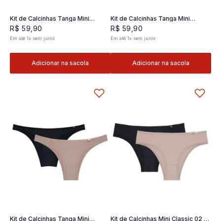
Kit de Calcinhas Tanga Mini
Kit de Calcinhas Tanga Mini
Classic 02- 2 und
Classic 02- 2 und
R$
59
,
90
R$
59
,
90
Em até
1
x
sem juros
Em até
1
x
sem juros
Adicionar na sacola
Adicionar na sacola
Kit de Calcinhas Tanga Mini
Kit de Calcinhas Mini Classic 02 -