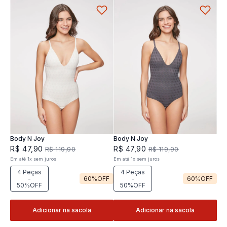
Body N Joy
Body N Joy
R$
47
,
90
R$
47
,
90
R$
119
,
90
R$
119
,
90
Em até
1
x
sem juros
Em até
1
x
sem juros
4 Peças
4 Peças
-
60%
OFF
-
60%
OFF
50%OFF
50%OFF
Adicionar na sacola
Adicionar na sacola