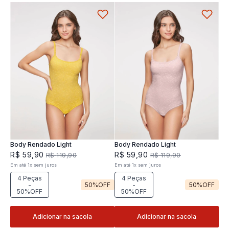
Body Rendado Light
Body Rendado Light
R$
59
,
90
R$
59
,
90
R$
119
,
90
R$
119
,
90
Em até
1
x
sem juros
Em até
1
x
sem juros
4 Peças
4 Peças
-
50%
OFF
-
50%
OFF
50%OFF
50%OFF
Adicionar na sacola
Adicionar na sacola