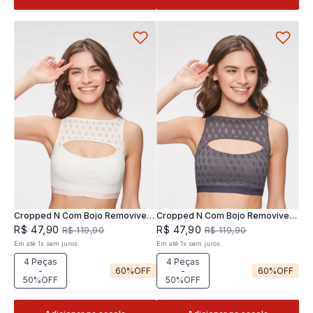
Cropped N Com Bojo Removivel
Cropped N Com Bojo Removivel
Joy
Joy
R$
47
,
90
R$
47
,
90
R$
119
,
90
R$
119
,
90
Em até
1
x
sem juros
Em até
1
x
sem juros
4 Peças
4 Peças
-
60%
OFF
-
60%
OFF
50%OFF
50%OFF