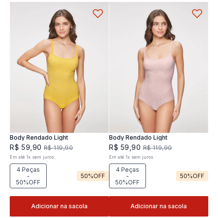
Body Rendado Light
Body Rendado Light
R$
59
,
90
R$
59
,
90
R$
119
,
90
R$
119
,
90
Em até
1
x
sem juros
Em até
1
x
sem juros
4 Peças
4 Peças
-
50%
OFF
-
50%
OFF
50%OFF
50%OFF
Adicionar na sacola
Adicionar na sacola