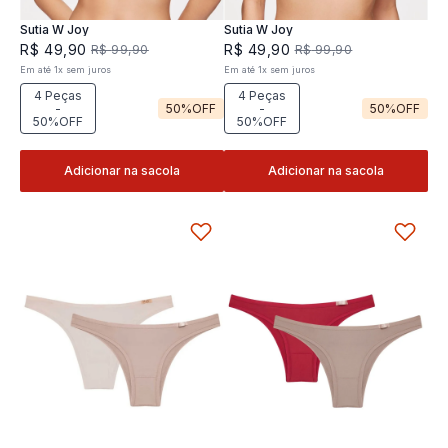
Sutia W Joy
Sutia W Joy
R$
49
,
90
R$
49
,
90
R$
99
,
90
R$
99
,
90
Em até
1
x
sem juros
Em até
1
x
sem juros
4 Peças
4 Peças
-
50%
OFF
-
50%
OFF
50%OFF
50%OFF
Adicionar na sacola
Adicionar na sacola