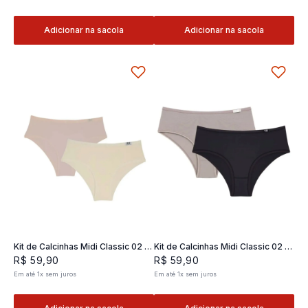
Adicionar na sacola
Adicionar na sacola
Kit de Calcinhas Midi Classic 02 -
Kit de Calcinhas Midi Classic 02 -
2 und
2 und
R$
59
,
90
R$
59
,
90
Em até
1
x
sem juros
Em até
1
x
sem juros