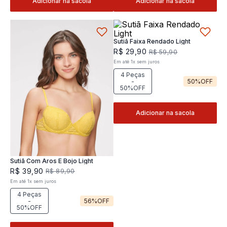
Adicionar na sacola
Adicionar na sacola
Sutiã Faixa Rendado Light
R$
29
,
90
R$
59
,
90
Em até
1
x
sem juros
4 Peças
-
50%
OFF
50%OFF
Adicionar na sacola
Sutiã Com Aros E Bojo Light
R$
39
,
90
R$
89
,
90
Em até
1
x
sem juros
4 Peças
-
56%
OFF
50%OFF