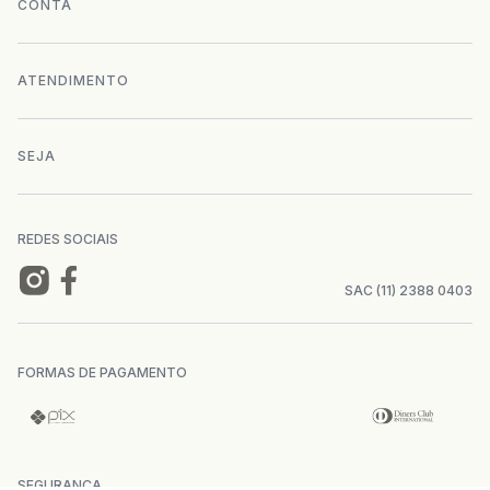
CONTA
+
Trabalhe conosco
Login
ATENDIMENTO
+
Conecte-se
Minha Conta
Compra Segura
SEJA
+
Mapa do site
Meus pedidos
Formas de Pagamento
Seja uma revendedora
REDES SOCIAIS
Wishlist
Entrega e Frete
SAC (11) 2388 0403
Trocas e Devoluções
FORMAS DE PAGAMENTO
Direito de Arrependimento
Política de Privacidade
SEGURANÇA