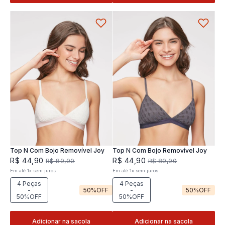
Top N Com Bojo Removível Joy
Top N Com Bojo Removível Joy
R$
44
,
90
R$
44
,
90
R$
89
,
90
R$
89
,
90
Em até
1
x
sem juros
Em até
1
x
sem juros
4 Peças
4 Peças
-
50%
OFF
-
50%
OFF
50%OFF
50%OFF
Adicionar na sacola
Adicionar na sacola