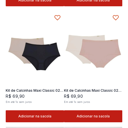
Adicionar na sacola
Adicionar na sacola
Kit de Calcinhas Maxi Classic 02 -
Kit de Calcinhas Maxi Classic 02 -
2 und
2 und
R$
69
,
90
R$
69
,
90
Em até
1
x
sem juros
Em até
1
x
sem juros
Adicionar na sacola
Adicionar na sacola