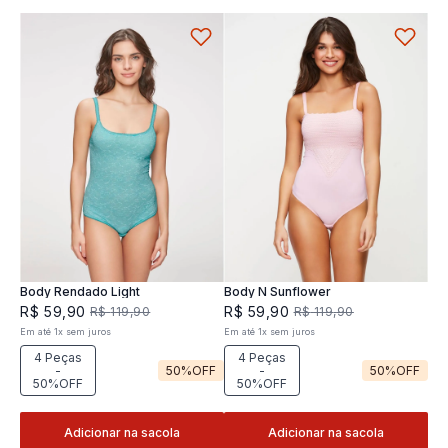
Body Rendado Light
Body N Sunflower
R$
59
,
90
R$
59
,
90
R$
119
,
90
R$
119
,
90
Em até
1
x
sem juros
Em até
1
x
sem juros
4 Peças
4 Peças
-
50%
OFF
-
50%
OFF
50%OFF
50%OFF
Adicionar na sacola
Adicionar na sacola