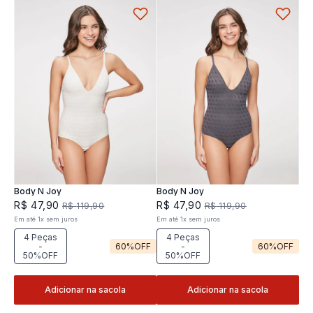
Body N Joy
Body N Joy
R$
47
,
90
R$
47
,
90
R$
119
,
90
R$
119
,
90
Em até
1
x
sem juros
Em até
1
x
sem juros
4 Peças
4 Peças
-
60%
OFF
-
60%
OFF
50%OFF
50%OFF
Adicionar na sacola
Adicionar na sacola