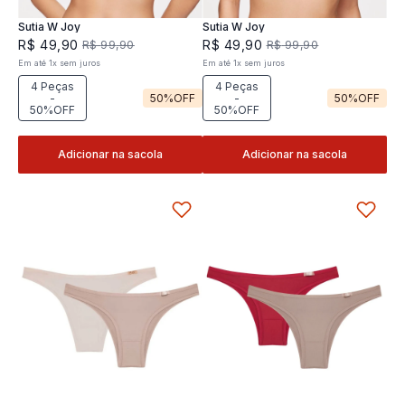
Sutia W Joy
Sutia W Joy
R$
49
,
90
R$
49
,
90
R$
99
,
90
R$
99
,
90
Em até
1
x
sem juros
Em até
1
x
sem juros
4 Peças
4 Peças
-
50%
OFF
-
50%
OFF
50%OFF
50%OFF
Adicionar na sacola
Adicionar na sacola