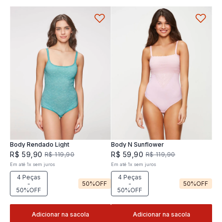
Body Rendado Light
Body N Sunflower
R$
59
,
90
R$
59
,
90
R$
119
,
90
R$
119
,
90
Em até
1
x
sem juros
Em até
1
x
sem juros
4 Peças
4 Peças
-
50%
OFF
-
50%
OFF
50%OFF
50%OFF
Adicionar na sacola
Adicionar na sacola