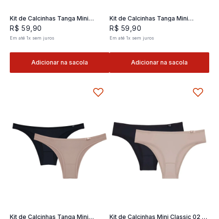
Kit de Calcinhas Tanga Mini
Kit de Calcinhas Tanga Mini
Classic 02- 2 und
Classic 02- 2 und
R$
59
,
90
R$
59
,
90
Em até
1
x
sem juros
Em até
1
x
sem juros
Adicionar na sacola
Adicionar na sacola
Kit de Calcinhas Tanga Mini
Kit de Calcinhas Mini Classic 02 -