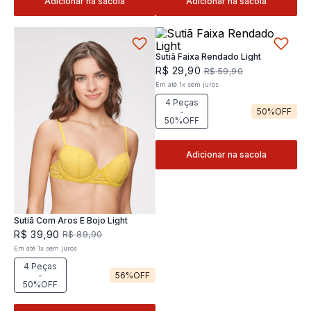
Adicionar na sacola
Adicionar na sacola
Sutiã Faixa Rendado Light
R$
29
,
90
R$
59
,
90
Em até
1
x
sem juros
4 Peças
-
50%
OFF
50%OFF
Adicionar na sacola
Sutiã Com Aros E Bojo Light
R$
39
,
90
R$
89
,
90
Em até
1
x
sem juros
4 Peças
-
56%
OFF
50%OFF