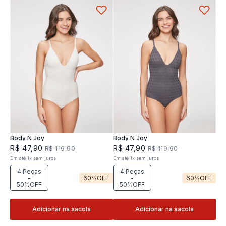
Body N Joy
Body N Joy
R$
47
,
90
R$
47
,
90
R$
119
,
90
R$
119
,
90
Em até
1
x
sem juros
Em até
1
x
sem juros
4 Peças
4 Peças
-
60%
OFF
-
60%
OFF
50%OFF
50%OFF
Adicionar na sacola
Adicionar na sacola