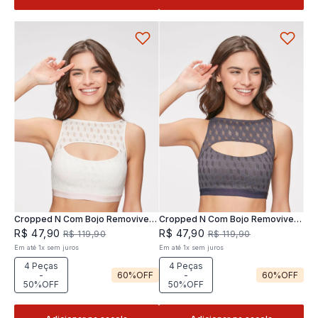
Cropped N Com Bojo Removivel
Cropped N Com Bojo Removivel
Joy
Joy
R$
47
,
90
R$
47
,
90
R$
119
,
90
R$
119
,
90
Em até
1
x
sem juros
Em até
1
x
sem juros
4 Peças
4 Peças
-
60%
OFF
-
60%
OFF
50%OFF
50%OFF