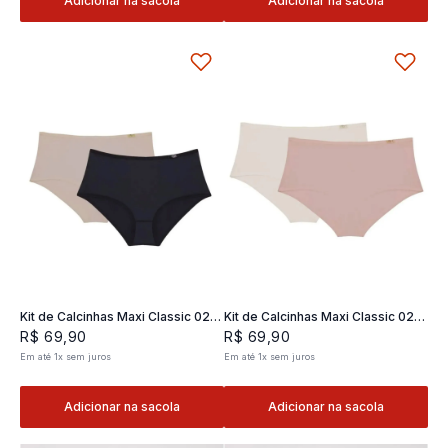
Adicionar na sacola
Adicionar na sacola
Kit de Calcinhas Maxi Classic 02 -
Kit de Calcinhas Maxi Classic 02 -
2 und
2 und
R$
69
,
90
R$
69
,
90
Em até
1
x
sem juros
Em até
1
x
sem juros
Adicionar na sacola
Adicionar na sacola