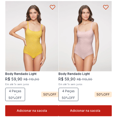
Body Rendado Light
Body Rendado Light
R$
59
,
90
R$
59
,
90
R$
119
,
90
R$
119
,
90
Em até
1
x
sem juros
Em até
1
x
sem juros
4 Peças
4 Peças
-
50%
OFF
-
50%
OFF
50%OFF
50%OFF
Adicionar na sacola
Adicionar na sacola