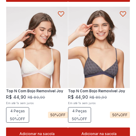
Top N Com Bojo Removível Joy
Top N Com Bojo Removível Joy
R$
44
,
90
R$
44
,
90
R$
89
,
90
R$
89
,
90
Em até
1
x
sem juros
Em até
1
x
sem juros
4 Peças
4 Peças
-
50%
OFF
-
50%
OFF
50%OFF
50%OFF
Adicionar na sacola
Adicionar na sacola