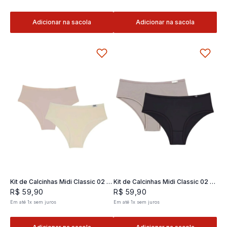
Adicionar na sacola
Adicionar na sacola
Kit de Calcinhas Midi Classic 02 -
Kit de Calcinhas Midi Classic 02 -
2 und
2 und
R$
59
,
90
R$
59
,
90
Em até
1
x
sem juros
Em até
1
x
sem juros