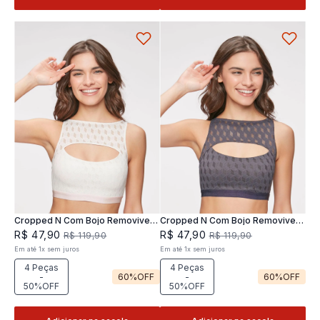
Cropped N Com Bojo Removivel
Cropped N Com Bojo Removivel
Joy
Joy
R$
47
,
90
R$
47
,
90
R$
119
,
90
R$
119
,
90
Em até
1
x
sem juros
Em até
1
x
sem juros
4 Peças
4 Peças
-
60%
OFF
-
60%
OFF
50%OFF
50%OFF