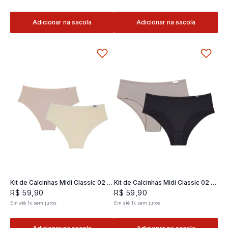
Adicionar na sacola
Adicionar na sacola
Kit de Calcinhas Midi Classic 02 -
Kit de Calcinhas Midi Classic 02 -
2 und
2 und
R$
59
,
90
R$
59
,
90
Em até
1
x
sem juros
Em até
1
x
sem juros