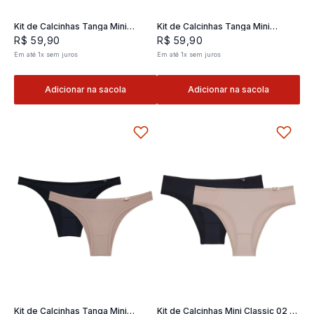
Kit de Calcinhas Tanga Mini
Kit de Calcinhas Tanga Mini
Classic 02- 2 und
Classic 02- 2 und
R$
59
,
90
R$
59
,
90
Em até
1
x
sem juros
Em até
1
x
sem juros
Adicionar na sacola
Adicionar na sacola
Kit de Calcinhas Tanga Mini
Kit de Calcinhas Mini Classic 02 -