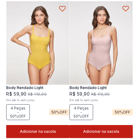
Body Rendado Light
Body Rendado Light
R$
59
,
90
R$
59
,
90
R$
119
,
90
R$
119
,
90
Em até
1
x
sem juros
Em até
1
x
sem juros
4 Peças
4 Peças
-
50%
OFF
-
50%
OFF
50%OFF
50%OFF
Adicionar na sacola
Adicionar na sacola