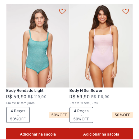
Body Rendado Light
Body N Sunflower
R$
59
,
90
R$
59
,
90
R$
119
,
90
R$
119
,
90
Em até
1
x
sem juros
Em até
1
x
sem juros
4 Peças
4 Peças
-
50%
OFF
-
50%
OFF
50%OFF
50%OFF
Adicionar na sacola
Adicionar na sacola