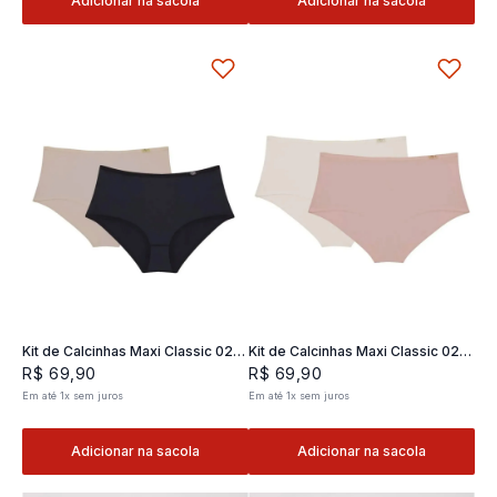
Adicionar na sacola
Adicionar na sacola
Kit de Calcinhas Maxi Classic 02 -
Kit de Calcinhas Maxi Classic 02 -
2 und
2 und
R$
69
,
90
R$
69
,
90
Em até
1
x
sem juros
Em até
1
x
sem juros
Adicionar na sacola
Adicionar na sacola