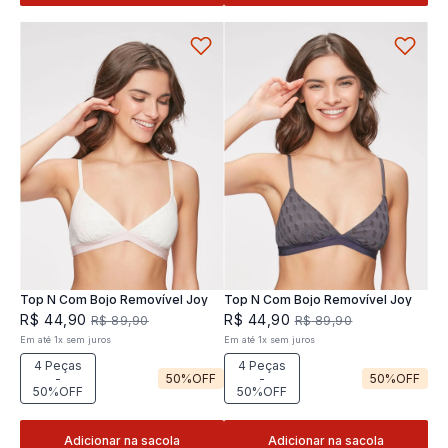
Top N Com Bojo Removível Joy
Top N Com Bojo Removível Joy
R$
44
,
90
R$
44
,
90
R$
89
,
90
R$
89
,
90
Em até
1
x
sem juros
Em até
1
x
sem juros
4 Peças
4 Peças
-
50%
OFF
-
50%
OFF
50%OFF
50%OFF
Adicionar na sacola
Adicionar na sacola