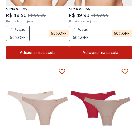
Sutia W Joy
Sutia W Joy
R$
49
,
90
R$
49
,
90
R$
99
,
90
R$
99
,
90
Em até
1
x
sem juros
Em até
1
x
sem juros
4 Peças
4 Peças
-
50%
OFF
-
50%
OFF
50%OFF
50%OFF
Adicionar na sacola
Adicionar na sacola