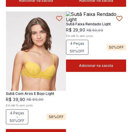
Adicionar na sacola
Adicionar na sacola
Sutiã Faixa Rendado Light
R$
29
,
90
R$
59
,
90
Em até
1
x
sem juros
4 Peças
-
50%
OFF
50%OFF
Adicionar na sacola
Sutiã Com Aros E Bojo Light
R$
39
,
90
R$
89
,
90
Em até
1
x
sem juros
4 Peças
-
56%
OFF
50%OFF