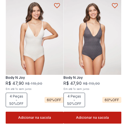
Body N Joy
Body N Joy
R$
47
,
90
R$
47
,
90
R$
119
,
90
R$
119
,
90
Em até
1
x
sem juros
Em até
1
x
sem juros
4 Peças
4 Peças
-
60%
OFF
-
60%
OFF
50%OFF
50%OFF
Adicionar na sacola
Adicionar na sacola