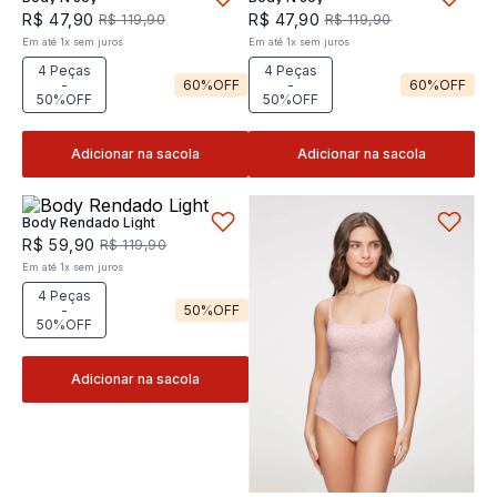
R$
47
,
90
R$
47
,
90
R$
119
,
90
R$
119
,
90
Em até
1
x
sem juros
Em até
1
x
sem juros
4 Peças
4 Peças
-
60%
OFF
-
60%
OFF
50%OFF
50%OFF
Adicionar na sacola
Adicionar na sacola
Body Rendado Light
R$
59
,
90
R$
119
,
90
Em até
1
x
sem juros
4 Peças
-
50%
OFF
50%OFF
Adicionar na sacola