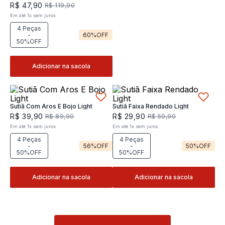
Joy
R$
47
,
90
R$
119
,
90
Em até
1
x
sem juros
4 Peças
-
60%
OFF
50%OFF
Adicionar na sacola
Sutiã Com Aros E Bojo Light
Sutiã Faixa Rendado Light
R$
39
,
90
R$
29
,
90
R$
89
,
90
R$
59
,
90
Em até
1
x
sem juros
Em até
1
x
sem juros
4 Peças
4 Peças
-
56%
OFF
-
50%
OFF
50%OFF
50%OFF
Adicionar na sacola
Adicionar na sacola