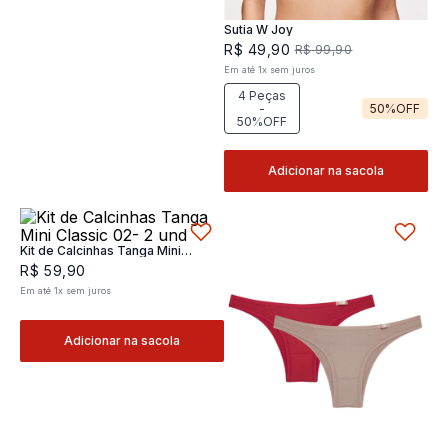
Sutia W Joy
R$
49
,
90
R$
99
,
90
Em até
1
x
sem juros
4 Peças
-
50%
OFF
50%OFF
Adicionar na sacola
Kit de Calcinhas Tanga Mini
Classic 02- 2 und
R$
59
,
90
Em até
1
x
sem juros
Adicionar na sacola