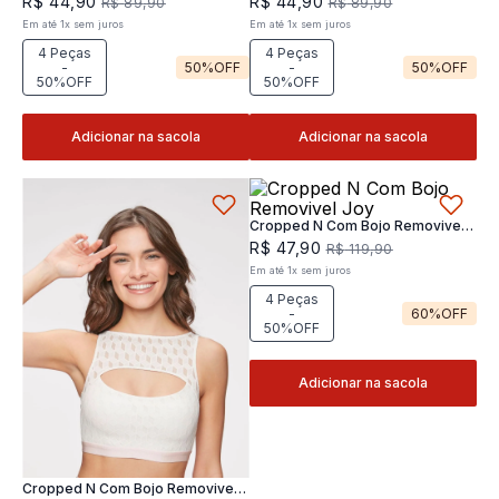
R$
44
,
90
R$
44
,
90
R$
89
,
90
R$
89
,
90
Em até
1
x
sem juros
Em até
1
x
sem juros
4 Peças
4 Peças
-
50%
OFF
-
50%
OFF
50%OFF
50%OFF
Adicionar na sacola
Adicionar na sacola
Cropped N Com Bojo Removivel
Joy
R$
47
,
90
R$
119
,
90
Em até
1
x
sem juros
4 Peças
-
60%
OFF
50%OFF
Adicionar na sacola
Cropped N Com Bojo Removivel