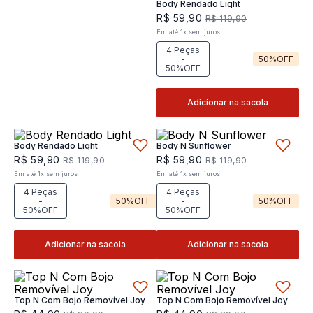
Body Rendado Light
R$
59
,
90
R$
119
,
90
Em até
1
x
sem juros
4 Peças
-
50%
OFF
50%OFF
Adicionar na sacola
Body Rendado Light
Body N Sunflower
R$
59
,
90
R$
59
,
90
R$
119
,
90
R$
119
,
90
Em até
1
x
sem juros
Em até
1
x
sem juros
4 Peças
4 Peças
-
50%
OFF
-
50%
OFF
50%OFF
50%OFF
Adicionar na sacola
Adicionar na sacola
Top N Com Bojo Removível Joy
Top N Com Bojo Removível Joy