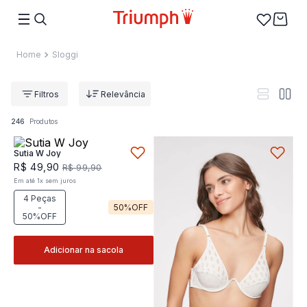
Sloggi
Relevância
246
Produtos
Sutia W Joy
R$
49
,
90
R$
99
,
90
Em até
1
x
sem juros
4 Peças
-
50%
OFF
50%OFF
Adicionar na sacola