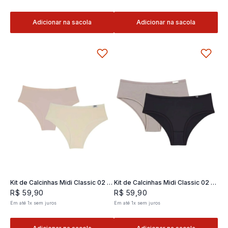
Adicionar na sacola
Adicionar na sacola
Kit de Calcinhas Midi Classic 02 -
Kit de Calcinhas Midi Classic 02 -
2 und
2 und
R$
59
,
90
R$
59
,
90
Em até
1
x
sem juros
Em até
1
x
sem juros