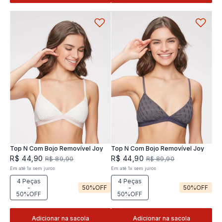
Top N Com Bojo Removível Joy
Top N Com Bojo Removível Joy
R$
44
,
90
R$
44
,
90
R$
89
,
90
R$
89
,
90
Em até
1
x
sem juros
Em até
1
x
sem juros
4 Peças
4 Peças
-
50%
OFF
-
50%
OFF
50%OFF
50%OFF
Adicionar na sacola
Adicionar na sacola