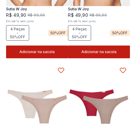
Sutia W Joy
Sutia W Joy
R$
49
,
90
R$
49
,
90
R$
99
,
90
R$
99
,
90
Em até
1
x
sem juros
Em até
1
x
sem juros
4 Peças
4 Peças
-
50%
OFF
-
50%
OFF
50%OFF
50%OFF
Adicionar na sacola
Adicionar na sacola