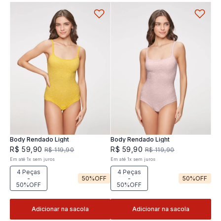
Body Rendado Light
Body Rendado Light
R$
59
,
90
R$
59
,
90
R$
119
,
90
R$
119
,
90
Em até
1
x
sem juros
Em até
1
x
sem juros
4 Peças
4 Peças
-
50%
OFF
-
50%
OFF
50%OFF
50%OFF
Adicionar na sacola
Adicionar na sacola