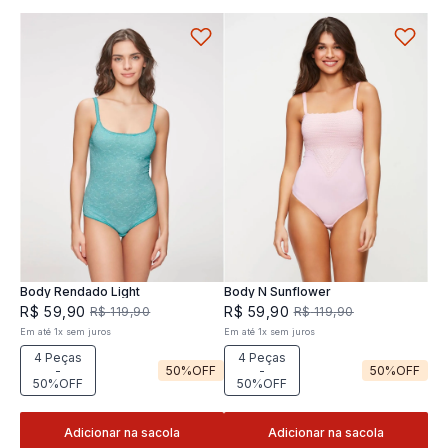
Body Rendado Light
Body N Sunflower
R$
59
,
90
R$
59
,
90
R$
119
,
90
R$
119
,
90
Em até
1
x
sem juros
Em até
1
x
sem juros
4 Peças
4 Peças
-
50%
OFF
-
50%
OFF
50%OFF
50%OFF
Adicionar na sacola
Adicionar na sacola