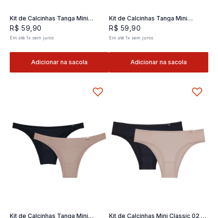
Kit de Calcinhas Tanga Mini
Kit de Calcinhas Tanga Mini
Classic 02- 2 und
Classic 02- 2 und
R$
59
,
90
R$
59
,
90
Em até
1
x
sem juros
Em até
1
x
sem juros
Adicionar na sacola
Adicionar na sacola
Kit de Calcinhas Tanga Mini
Kit de Calcinhas Mini Classic 02 -