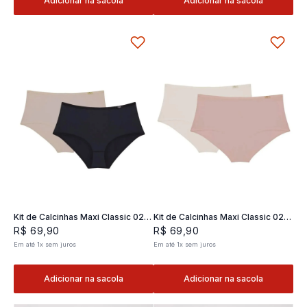
Adicionar na sacola
Adicionar na sacola
Kit de Calcinhas Maxi Classic 02 -
Kit de Calcinhas Maxi Classic 02 -
2 und
2 und
R$
69
,
90
R$
69
,
90
Em até
1
x
sem juros
Em até
1
x
sem juros
Adicionar na sacola
Adicionar na sacola