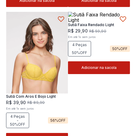
Adicionar na sacola
Adicionar na sacola
Sutiã Faixa Rendado Light
R$
29
,
90
R$
59
,
90
Em até
1
x
sem juros
4 Peças
-
50%
OFF
50%OFF
Adicionar na sacola
Sutiã Com Aros E Bojo Light
R$
39
,
90
R$
89
,
90
Em até
1
x
sem juros
4 Peças
-
56%
OFF
50%OFF