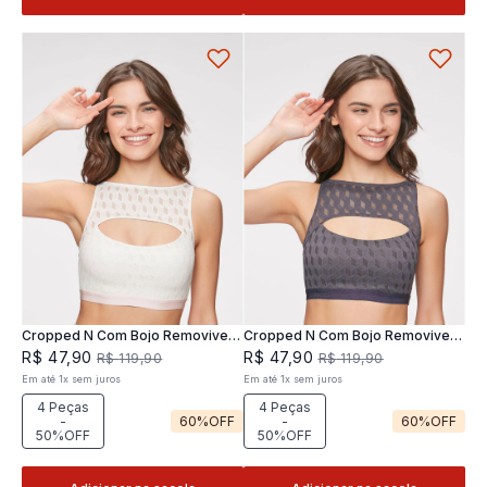
Cropped N Com Bojo Removivel
Cropped N Com Bojo Removivel
Joy
Joy
R$
47
,
90
R$
47
,
90
R$
119
,
90
R$
119
,
90
Em até
1
x
sem juros
Em até
1
x
sem juros
4 Peças
4 Peças
-
60%
OFF
-
60%
OFF
50%OFF
50%OFF