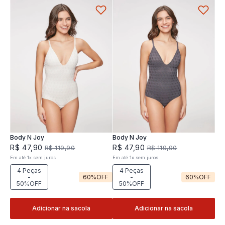
Body N Joy
Body N Joy
R$
47
,
90
R$
47
,
90
R$
119
,
90
R$
119
,
90
Em até
1
x
sem juros
Em até
1
x
sem juros
4 Peças
4 Peças
-
60%
OFF
-
60%
OFF
50%OFF
50%OFF
Adicionar na sacola
Adicionar na sacola