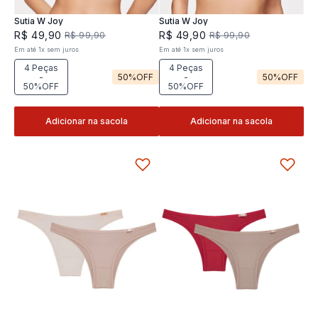
Sutia W Joy
Sutia W Joy
R$
49
,
90
R$
49
,
90
R$
99
,
90
R$
99
,
90
Em até
1
x
sem juros
Em até
1
x
sem juros
4 Peças
4 Peças
-
50%
OFF
-
50%
OFF
50%OFF
50%OFF
Adicionar na sacola
Adicionar na sacola