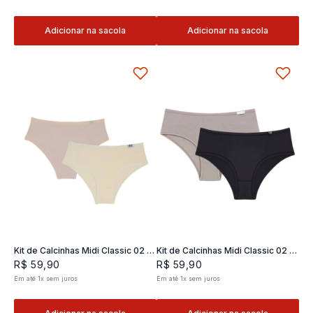
Adicionar na sacola
Adicionar na sacola
Kit de Calcinhas Midi Classic 02 -
Kit de Calcinhas Midi Classic 02 -
2 und
2 und
R$
59
,
90
R$
59
,
90
Em até
1
x
sem juros
Em até
1
x
sem juros