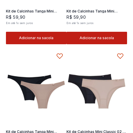
Kit de Calcinhas Tanga Mini
Kit de Calcinhas Tanga Mini
Classic 02- 2 und
Classic 02- 2 und
R$
59
,
90
R$
59
,
90
Em até
1
x
sem juros
Em até
1
x
sem juros
Adicionar na sacola
Adicionar na sacola
Kit de Calcinhas Tanga Mini
Kit de Calcinhas Mini Classic 02 -