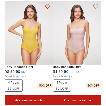
Body Rendado Light
Body Rendado Light
R$
59
,
90
R$
59
,
90
R$
119
,
90
R$
119
,
90
Em até
1
x
sem juros
Em até
1
x
sem juros
4 Peças
4 Peças
-
50%
OFF
-
50%
OFF
50%OFF
50%OFF
Adicionar na sacola
Adicionar na sacola