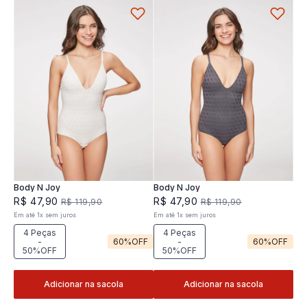
Body N Joy
Body N Joy
R$
47
,
90
R$
47
,
90
R$
119
,
90
R$
119
,
90
Em até
1
x
sem juros
Em até
1
x
sem juros
4 Peças
4 Peças
-
60%
OFF
-
60%
OFF
50%OFF
50%OFF
Adicionar na sacola
Adicionar na sacola