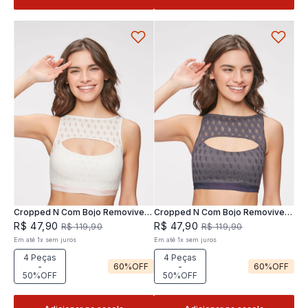
Cropped N Com Bojo Removivel
Cropped N Com Bojo Removivel
Joy
Joy
R$
47
,
90
R$
47
,
90
R$
119
,
90
R$
119
,
90
Em até
1
x
sem juros
Em até
1
x
sem juros
4 Peças
4 Peças
-
60%
OFF
-
60%
OFF
50%OFF
50%OFF