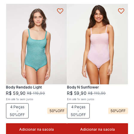
Body Rendado Light
Body N Sunflower
R$
59
,
90
R$
59
,
90
R$
119
,
90
R$
119
,
90
Em até
1
x
sem juros
Em até
1
x
sem juros
4 Peças
4 Peças
-
50%
OFF
-
50%
OFF
50%OFF
50%OFF
Adicionar na sacola
Adicionar na sacola