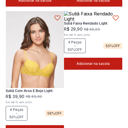
Adicionar na sacola
Adicionar na sacola
Sutiã Faixa Rendado Light
R$
29
,
90
R$
59
,
90
Em até
1
x
sem juros
4 Peças
-
50%
OFF
50%OFF
Adicionar na sacola
Sutiã Com Aros E Bojo Light
R$
39
,
90
R$
89
,
90
Em até
1
x
sem juros
4 Peças
-
56%
OFF
50%OFF