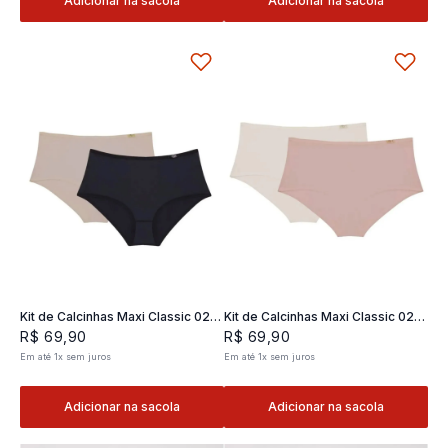
Adicionar na sacola
Adicionar na sacola
Kit de Calcinhas Maxi Classic 02 -
Kit de Calcinhas Maxi Classic 02 -
2 und
2 und
R$
69
,
90
R$
69
,
90
Em até
1
x
sem juros
Em até
1
x
sem juros
Adicionar na sacola
Adicionar na sacola