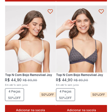
Top N Com Bojo Removível Joy
Top N Com Bojo Removível Joy
R$
44
,
90
R$
44
,
90
R$
89
,
90
R$
89
,
90
Em até
1
x
sem juros
Em até
1
x
sem juros
4 Peças
4 Peças
-
50%
OFF
-
50%
OFF
50%OFF
50%OFF
Adicionar na sacola
Adicionar na sacola