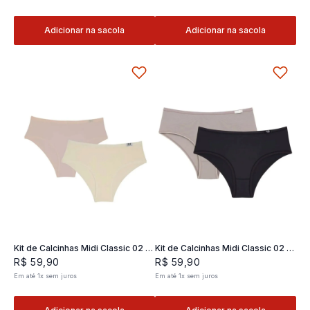
Adicionar na sacola
Adicionar na sacola
Kit de Calcinhas Midi Classic 02 -
Kit de Calcinhas Midi Classic 02 -
2 und
2 und
R$
59
,
90
R$
59
,
90
Em até
1
x
sem juros
Em até
1
x
sem juros