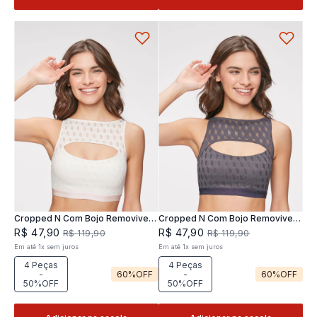
Cropped N Com Bojo Removivel
Cropped N Com Bojo Removivel
Joy
Joy
R$
47
,
90
R$
47
,
90
R$
119
,
90
R$
119
,
90
Em até
1
x
sem juros
Em até
1
x
sem juros
4 Peças
4 Peças
-
60%
OFF
-
60%
OFF
50%OFF
50%OFF