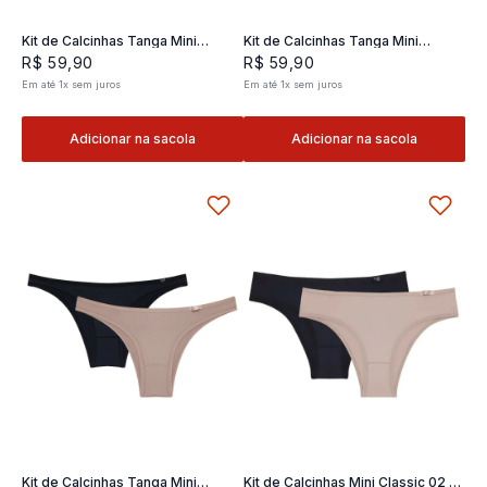
Kit de Calcinhas Tanga Mini
Kit de Calcinhas Tanga Mini
Classic 02- 2 und
Classic 02- 2 und
R$
59
,
90
R$
59
,
90
Em até
1
x
sem juros
Em até
1
x
sem juros
Adicionar na sacola
Adicionar na sacola
Kit de Calcinhas Tanga Mini
Kit de Calcinhas Mini Classic 02 -