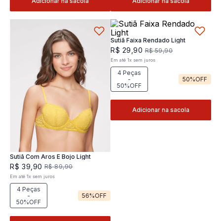
Adicionar na sacola
Adicionar na sacola
Sutiã Faixa Rendado Light
R$
29
,
90
R$
59
,
90
Em até
1
x
sem juros
4 Peças
-
50%
OFF
50%OFF
Adicionar na sacola
Sutiã Com Aros E Bojo Light
R$
39
,
90
R$
89
,
90
Em até
1
x
sem juros
4 Peças
-
56%
OFF
50%OFF