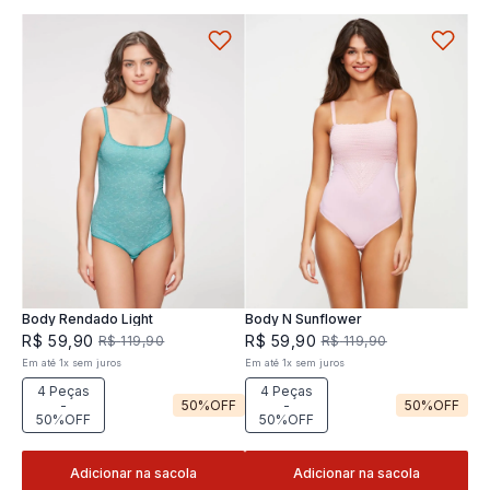
Body Rendado Light
Body N Sunflower
R$
59
,
90
R$
59
,
90
R$
119
,
90
R$
119
,
90
Em até
1
x
sem juros
Em até
1
x
sem juros
4 Peças
4 Peças
-
50%
OFF
-
50%
OFF
50%OFF
50%OFF
Adicionar na sacola
Adicionar na sacola