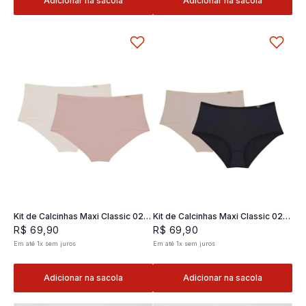
Adicionar na sacola
Adicionar na sacola
Kit de Calcinhas Maxi Classic 02 -
Kit de Calcinhas Maxi Classic 02 -
2 und
2 und
R$
69
,
90
R$
69
,
90
Em até
1
x
sem juros
Em até
1
x
sem juros
Adicionar na sacola
Adicionar na sacola