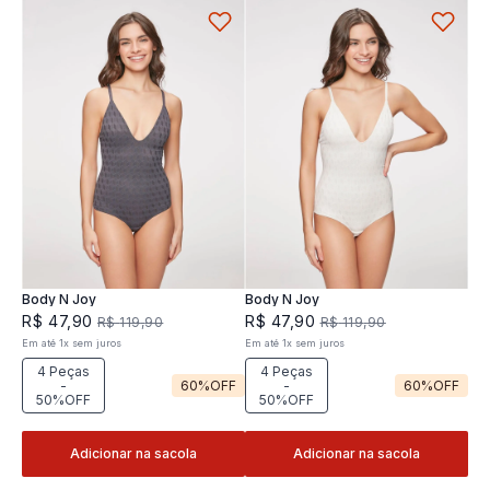
Body N Joy
Body N Joy
R$
47
,
90
R$
47
,
90
R$
119
,
90
R$
119
,
90
Em até
1
x
sem juros
Em até
1
x
sem juros
4 Peças
4 Peças
-
60%
OFF
-
60%
OFF
50%OFF
50%OFF
Adicionar na sacola
Adicionar na sacola