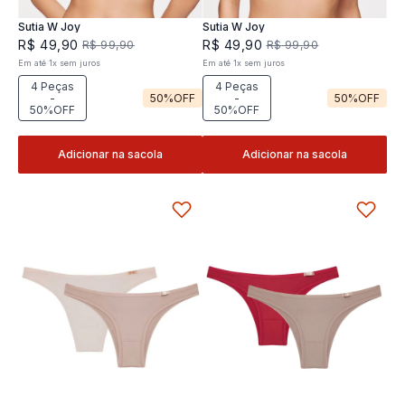
Sutia W Joy
Sutia W Joy
R$
49
,
90
R$
49
,
90
R$
99
,
90
R$
99
,
90
Em até
1
x
sem juros
Em até
1
x
sem juros
4 Peças
4 Peças
-
50%
OFF
-
50%
OFF
50%OFF
50%OFF
Adicionar na sacola
Adicionar na sacola