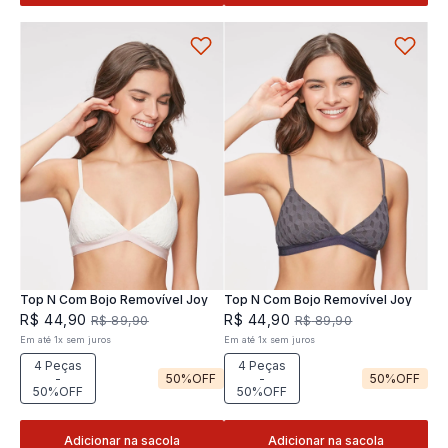
Top N Com Bojo Removível Joy
Top N Com Bojo Removível Joy
R$
44
,
90
R$
44
,
90
R$
89
,
90
R$
89
,
90
Em até
1
x
sem juros
Em até
1
x
sem juros
4 Peças
4 Peças
-
50%
OFF
-
50%
OFF
50%OFF
50%OFF
Adicionar na sacola
Adicionar na sacola