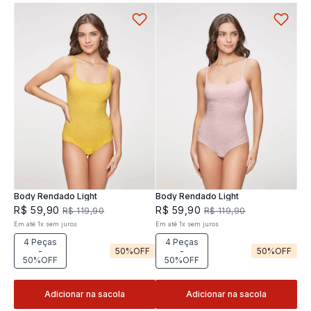
Body Rendado Light
Body Rendado Light
R$
59
,
90
R$
59
,
90
R$
119
,
90
R$
119
,
90
Em até
1
x
sem juros
Em até
1
x
sem juros
4 Peças
4 Peças
-
50%
OFF
-
50%
OFF
50%OFF
50%OFF
Adicionar na sacola
Adicionar na sacola