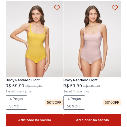
Body Rendado Light
Body Rendado Light
R$
59
,
90
R$
59
,
90
R$
119
,
90
R$
119
,
90
Em até
1
x
sem juros
Em até
1
x
sem juros
4 Peças
4 Peças
-
50%
OFF
-
50%
OFF
50%OFF
50%OFF
Adicionar na sacola
Adicionar na sacola