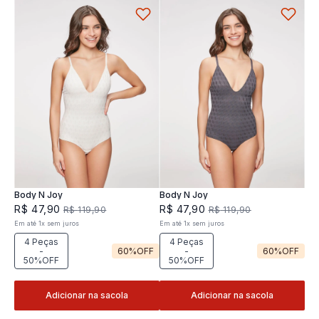
Body N Joy
Body N Joy
R$
47
,
90
R$
47
,
90
R$
119
,
90
R$
119
,
90
Em até
1
x
sem juros
Em até
1
x
sem juros
4 Peças
4 Peças
-
60%
OFF
-
60%
OFF
50%OFF
50%OFF
Adicionar na sacola
Adicionar na sacola