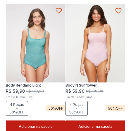
Body Rendado Light
Body N Sunflower
R$
59
,
90
R$
59
,
90
R$
119
,
90
R$
119
,
90
Em até
1
x
sem juros
Em até
1
x
sem juros
4 Peças
4 Peças
-
50%
OFF
-
50%
OFF
50%OFF
50%OFF
Adicionar na sacola
Adicionar na sacola