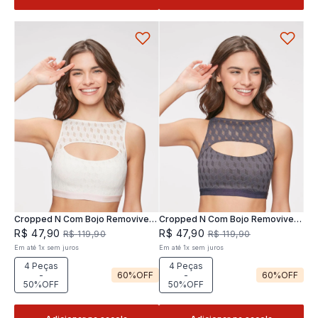
Cropped N Com Bojo Removivel
Cropped N Com Bojo Removivel
Joy
Joy
R$
47
,
90
R$
47
,
90
R$
119
,
90
R$
119
,
90
Em até
1
x
sem juros
Em até
1
x
sem juros
4 Peças
4 Peças
-
60%
OFF
-
60%
OFF
50%OFF
50%OFF