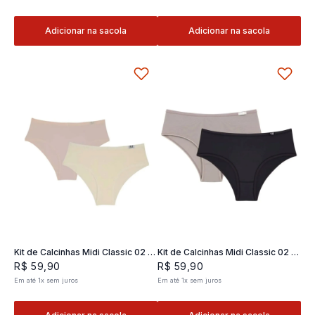
Adicionar na sacola
Adicionar na sacola
Kit de Calcinhas Midi Classic 02 -
Kit de Calcinhas Midi Classic 02 -
2 und
2 und
R$
59
,
90
R$
59
,
90
Em até
1
x
sem juros
Em até
1
x
sem juros