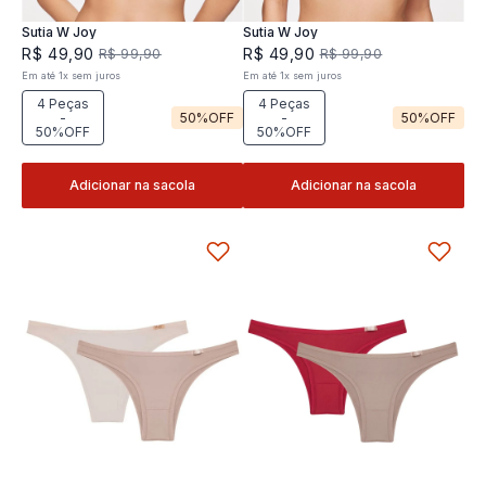
Sutia W Joy
Sutia W Joy
R$
49
,
90
R$
49
,
90
R$
99
,
90
R$
99
,
90
Em até
1
x
sem juros
Em até
1
x
sem juros
4 Peças
4 Peças
-
50%
OFF
-
50%
OFF
50%OFF
50%OFF
Adicionar na sacola
Adicionar na sacola