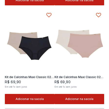
Adicionar na sacola
Adicionar na sacola
Kit de Calcinhas Maxi Classic 02 -
Kit de Calcinhas Maxi Classic 02 -
2 und
2 und
R$
69
,
90
R$
69
,
90
Em até
1
x
sem juros
Em até
1
x
sem juros
Adicionar na sacola
Adicionar na sacola