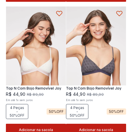
Top N Com Bojo Removível Joy
Top N Com Bojo Removível Joy
R$
44
,
90
R$
44
,
90
R$
89
,
90
R$
89
,
90
Em até
1
x
sem juros
Em até
1
x
sem juros
4 Peças
4 Peças
-
50%
OFF
-
50%
OFF
50%OFF
50%OFF
Adicionar na sacola
Adicionar na sacola