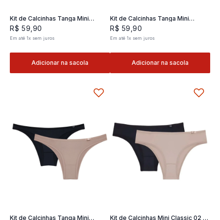
Kit de Calcinhas Tanga Mini
Kit de Calcinhas Tanga Mini
Classic 02- 2 und
Classic 02- 2 und
R$
59
,
90
R$
59
,
90
Em até
1
x
sem juros
Em até
1
x
sem juros
Adicionar na sacola
Adicionar na sacola
Kit de Calcinhas Tanga Mini
Kit de Calcinhas Mini Classic 02 -