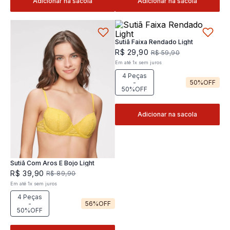
Adicionar na sacola
Adicionar na sacola
Sutiã Faixa Rendado Light
R$
29
,
90
R$
59
,
90
Em até
1
x
sem juros
4 Peças
-
50%
OFF
50%OFF
Adicionar na sacola
Sutiã Com Aros E Bojo Light
R$
39
,
90
R$
89
,
90
Em até
1
x
sem juros
4 Peças
-
56%
OFF
50%OFF