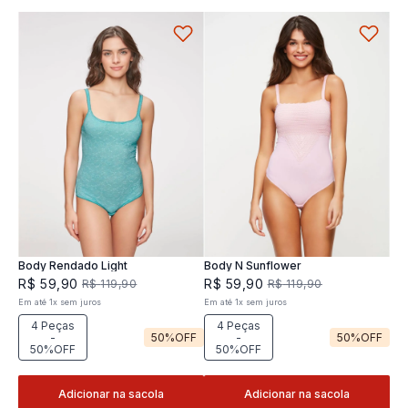
Body Rendado Light
Body N Sunflower
R$
59
,
90
R$
59
,
90
R$
119
,
90
R$
119
,
90
Em até
1
x
sem juros
Em até
1
x
sem juros
4 Peças
4 Peças
-
50%
OFF
-
50%
OFF
50%OFF
50%OFF
Adicionar na sacola
Adicionar na sacola