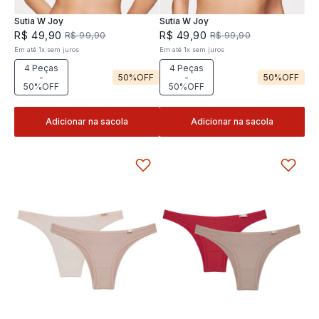
Sutia W Joy
Sutia W Joy
R$
49
,
90
R$
49
,
90
R$
99
,
90
R$
99
,
90
Em até
1
x
sem juros
Em até
1
x
sem juros
4 Peças
4 Peças
-
50%
OFF
-
50%
OFF
50%OFF
50%OFF
Adicionar na sacola
Adicionar na sacola