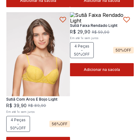
Adicionar na sacola
Adicionar na sacola
Sutiã Faixa Rendado Light
R$
29
,
90
R$
59
,
90
Em até
1
x
sem juros
4 Peças
-
50%
OFF
50%OFF
Adicionar na sacola
Sutiã Com Aros E Bojo Light
R$
39
,
90
R$
89
,
90
Em até
1
x
sem juros
4 Peças
-
56%
OFF
50%OFF