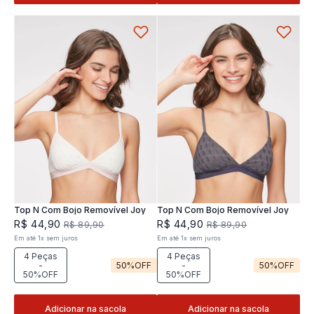
Top N Com Bojo Removível Joy
Top N Com Bojo Removível Joy
R$
44
,
90
R$
44
,
90
R$
89
,
90
R$
89
,
90
Em até
1
x
sem juros
Em até
1
x
sem juros
4 Peças
4 Peças
-
50%
OFF
-
50%
OFF
50%OFF
50%OFF
Adicionar na sacola
Adicionar na sacola