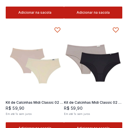
Adicionar na sacola
Adicionar na sacola
Kit de Calcinhas Midi Classic 02 -
Kit de Calcinhas Midi Classic 02 -
2 und
2 und
R$
59
,
90
R$
59
,
90
Em até
1
x
sem juros
Em até
1
x
sem juros