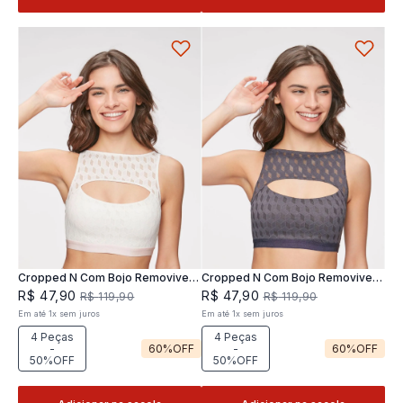
Cropped N Com Bojo Removivel
Cropped N Com Bojo Removivel
Joy
Joy
R$
47
,
90
R$
47
,
90
R$
119
,
90
R$
119
,
90
Em até
1
x
sem juros
Em até
1
x
sem juros
4 Peças
4 Peças
-
60%
OFF
-
60%
OFF
50%OFF
50%OFF