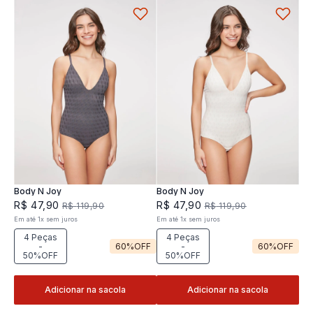
Body N Joy
Body N Joy
R$
47
,
90
R$
47
,
90
R$
119
,
90
R$
119
,
90
Em até
1
x
sem juros
Em até
1
x
sem juros
4 Peças
4 Peças
-
60%
OFF
-
60%
OFF
50%OFF
50%OFF
Adicionar na sacola
Adicionar na sacola