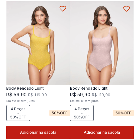
Body Rendado Light
Body Rendado Light
R$
59
,
90
R$
59
,
90
R$
119
,
90
R$
119
,
90
Em até
1
x
sem juros
Em até
1
x
sem juros
4 Peças
4 Peças
-
50%
OFF
-
50%
OFF
50%OFF
50%OFF
Adicionar na sacola
Adicionar na sacola