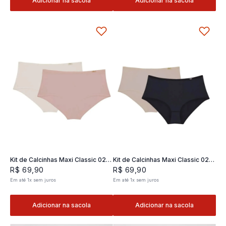
Adicionar na sacola
Adicionar na sacola
Kit de Calcinhas Maxi Classic 02 -
Kit de Calcinhas Maxi Classic 02 -
2 und
2 und
R$
69
,
90
R$
69
,
90
Em até
1
x
sem juros
Em até
1
x
sem juros
Adicionar na sacola
Adicionar na sacola