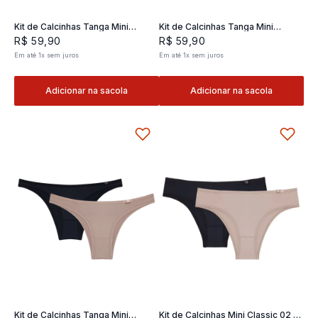
Kit de Calcinhas Tanga Mini
Kit de Calcinhas Tanga Mini
Classic 02- 2 und
Classic 02- 2 und
R$
59
,
90
R$
59
,
90
Em até
1
x
sem juros
Em até
1
x
sem juros
Adicionar na sacola
Adicionar na sacola
Kit de Calcinhas Tanga Mini
Kit de Calcinhas Mini Classic 02 -