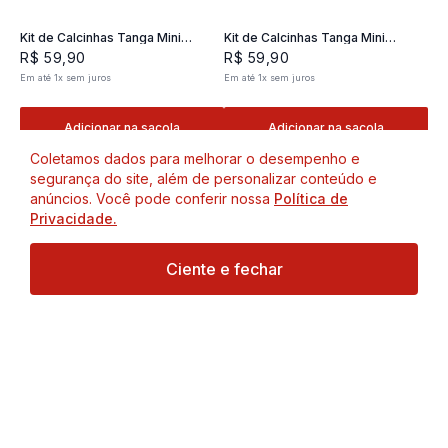
Kit de Calcinhas Tanga Mini
Kit de Calcinhas Tanga Mini
Classic 02- 2 und
Classic 02- 2 und
R$
59
,
90
R$
59
,
90
Em até
1
x
sem juros
Em até
1
x
sem juros
Adicionar na sacola
Adicionar na sacola
Coletamos dados para melhorar o desempenho e
segurança do site, além de personalizar conteúdo e
anúncios. Você pode conferir nossa
Política de
Privacidade.
Ciente e fechar
Kit de Calcinhas Tanga Mini
Kit de Calcinhas Mini Classic 02 -