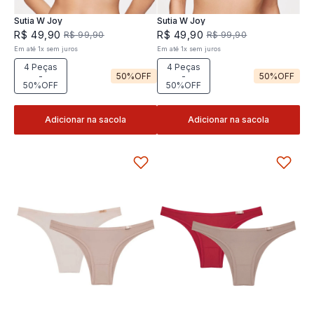
Sutia W Joy
Sutia W Joy
R$
49
,
90
R$
49
,
90
R$
99
,
90
R$
99
,
90
Em até
1
x
sem juros
Em até
1
x
sem juros
4 Peças
4 Peças
-
50%
OFF
-
50%
OFF
50%OFF
50%OFF
Adicionar na sacola
Adicionar na sacola