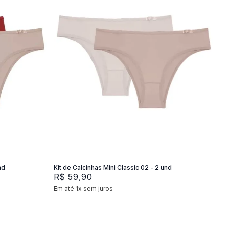
P
M
G
Adicionar na sacola
nd
Kit de Calcinhas Mini Classic 02 - 2 und
R$
59
,
90
Em até
1
x
sem juros
+
2