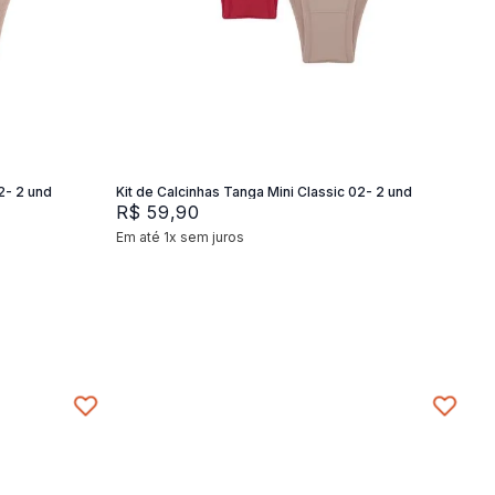
P
M
G
Adicionar na sacola
2- 2 und
Kit de Calcinhas Tanga Mini Classic 02- 2 und
R$
59
,
90
Em até
1
x
sem juros
+
2