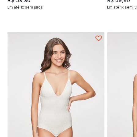
R$
59
,
90
R$
59
,
90
Em até
1
x
sem juros
Em até
1
x
sem ju
+
1
P
M