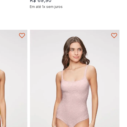
R$
69
,
90
Em até
1
x
sem juros
+
1
P
M
G