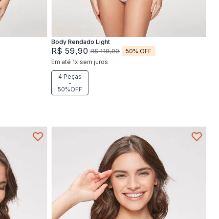
Adicionar na sacola
Body Rendado Light
R$
59
,
90
50%
OFF
R$
119
,
90
Em até
1
x
sem juros
4 Peças
-
50%OFF