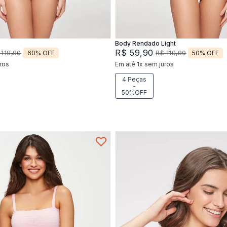
Adicionar na sacola
Adicionar na sacola
Body Rendado Light
R$
59
,
90
60%
OFF
50%
OFF
119
,
90
R$
119
,
90
ros
Em até
1
x
sem juros
4 Peças
-
50%OFF