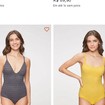
R$
69
,
90
ros
Em até
1
x
sem juros
+
1
+
1
P
M
M
P
G