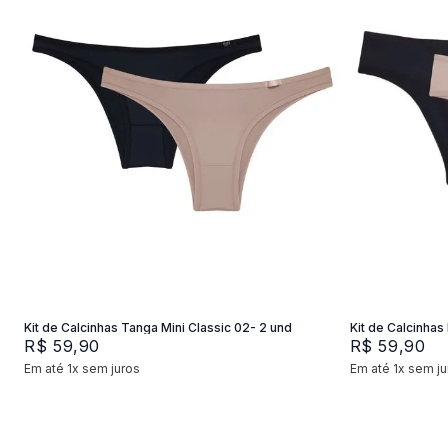
P
M
G
P
Adicionar na sacola
Kit de Calcinhas Tanga Mini Classic 02- 2 und
Kit de Calcinhas 
R$
59
,
90
R$
59
,
90
Em até
1
x
sem juros
Em até
1
x
sem ju
+
2