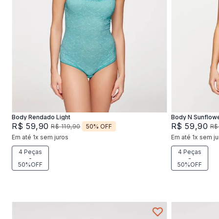
P
M
G
Adicionar na sacola
Body Rendado Light
Body N Sunflow
R$
59
,
90
R$
59
,
90
50%
OFF
R$
119
,
90
R$
Em até
1
x
sem juros
Em até
1
x
sem ju
4 Peças
4 Peças
-
-
50%OFF
50%OFF