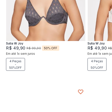
42
44
46
4
Adicionar na sacola
Sutia W Joy
Sutia W Joy
R$
49
,
90
R$
49
,
90
50%
OFF
R$
99
,
90
R
Em até
1
x
sem juros
Em até
1
x
sem ju
4 Peças
4 Peças
-
-
50%OFF
50%OFF