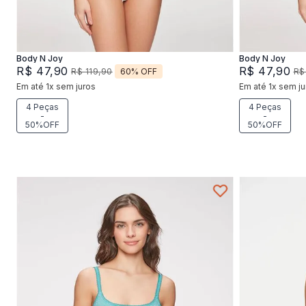
Adicionar na sacola
Body N Joy
Body N Joy
R$
47
,
90
R$
47
,
90
60%
OFF
R$
119
,
90
R$
Em até
1
x
sem juros
Em até
1
x
sem ju
4 Peças
4 Peças
-
-
50%OFF
50%OFF