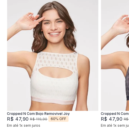
P
M
G
XG
P
Adicionar na sacola
Cropped N Com Bojo Removivel Joy
Cropped N Com 
R$
47
,
90
R$
47
,
90
60%
OFF
R$
119
,
90
R$
Em até
1
x
sem juros
Em até
1
x
sem ju