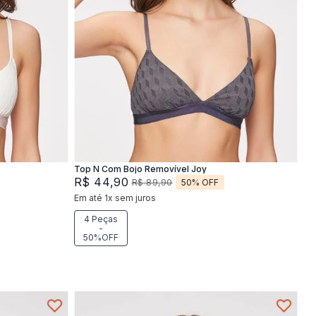
XG
M
G
XG
Adicionar na sacola
Top N Com Bojo Removível Joy
R$
44
,
90
50%
OFF
R$
89
,
90
Em até
1
x
sem juros
4 Peças
-
50%OFF