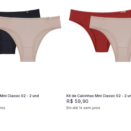
XG
M
G
P
M
G
Adicionar na sacola
Adicionar na sacola
Mini Classic 02 - 2 und
Kit de Calcinhas Mini Classic 02 - 2 u
R$
59
,
90
ros
Em até
1
x
sem juros
+
2
+
2