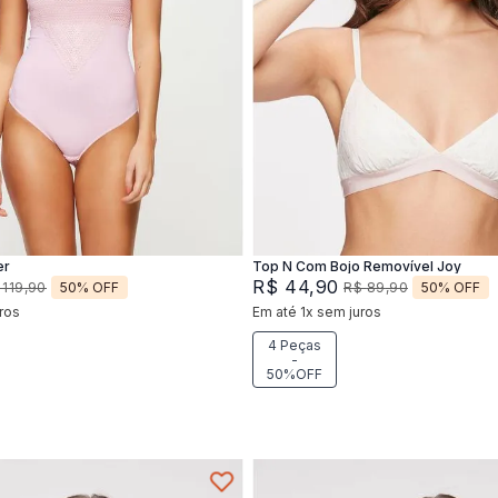
P
M
P
M
G
Adicionar na sacola
Adicionar na sacola
er
Top N Com Bojo Removível Joy
R$
44
,
90
50%
OFF
50%
OFF
119
,
90
R$
89
,
90
ros
Em até
1
x
sem juros
4 Peças
-
50%OFF