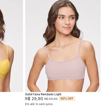
P
M
G
Adicionar na sacola
Sutiã Faixa Rendado Light
R$
29
,
90
50%
OFF
R$
59
,
90
Em até
1
x
sem juros