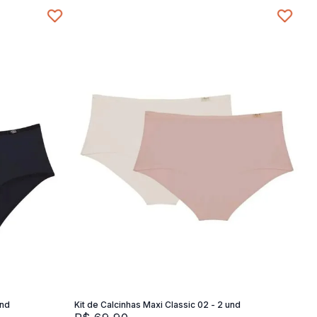
XG
M
G
XG
SG
Adicionar na sacola
und
Kit de Calcinhas Maxi Classic 02 - 2 und