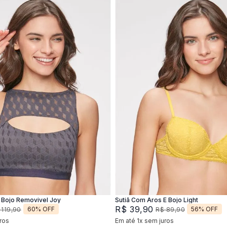
M
G
XG
44
46
Adicionar na sacola
Adicionar na sacola
Bojo Removivel Joy
Sutiã Com Aros E Bojo Light
R$
39
,
90
60%
OFF
56%
OFF
119
,
90
R$
89
,
90
ros
Em até
1
x
sem juros