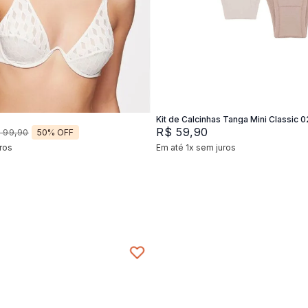
2
44
46
P
M
G
Adicionar na sacola
Adicionar na sacola
Kit de Calcinhas Tanga Mini Classic 0
R$
59
,
90
50%
OFF
$
99
,
90
ros
Em até
1
x
sem juros
+
2