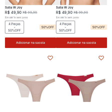
Sutia W Joy
Sutia W Joy
R$
49
,
90
R$
49
,
90
R$
99
,
90
R$
99
,
90
Em até
1
x
sem juros
Em até
1
x
sem juros
4 Peças
4 Peças
-
50%
OFF
-
50%
OFF
50%OFF
50%OFF
Adicionar na sacola
Adicionar na sacola