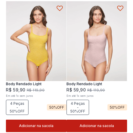
Body Rendado Light
Body Rendado Light
R$
59
,
90
R$
59
,
90
R$
119
,
90
R$
119
,
90
Em até
1
x
sem juros
Em até
1
x
sem juros
4 Peças
4 Peças
-
50%
OFF
-
50%
OFF
50%OFF
50%OFF
Adicionar na sacola
Adicionar na sacola