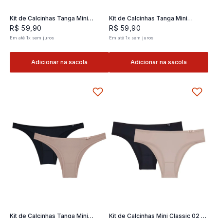
Kit de Calcinhas Tanga Mini
Kit de Calcinhas Tanga Mini
Classic 02- 2 und
Classic 02- 2 und
R$
59
,
90
R$
59
,
90
Em até
1
x
sem juros
Em até
1
x
sem juros
Adicionar na sacola
Adicionar na sacola
Kit de Calcinhas Tanga Mini
Kit de Calcinhas Mini Classic 02 -