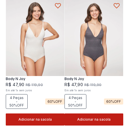
Body N Joy
Body N Joy
R$
47
,
90
R$
47
,
90
R$
119
,
90
R$
119
,
90
Em até
1
x
sem juros
Em até
1
x
sem juros
4 Peças
4 Peças
-
60%
OFF
-
60%
OFF
50%OFF
50%OFF
Adicionar na sacola
Adicionar na sacola