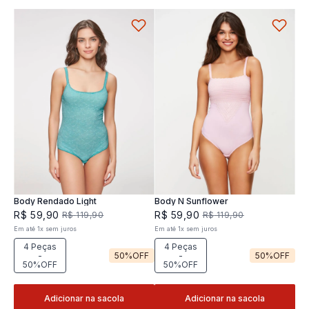
Body Rendado Light
Body N Sunflower
R$
59
,
90
R$
59
,
90
R$
119
,
90
R$
119
,
90
Em até
1
x
sem juros
Em até
1
x
sem juros
4 Peças
4 Peças
-
50%
OFF
-
50%
OFF
50%OFF
50%OFF
Adicionar na sacola
Adicionar na sacola