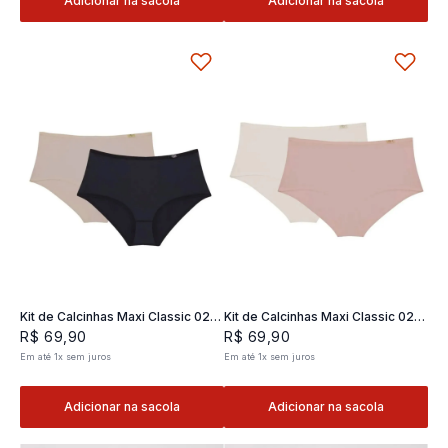
Adicionar na sacola
Adicionar na sacola
Kit de Calcinhas Maxi Classic 02 -
Kit de Calcinhas Maxi Classic 02 -
2 und
2 und
R$
69
,
90
R$
69
,
90
Em até
1
x
sem juros
Em até
1
x
sem juros
Adicionar na sacola
Adicionar na sacola