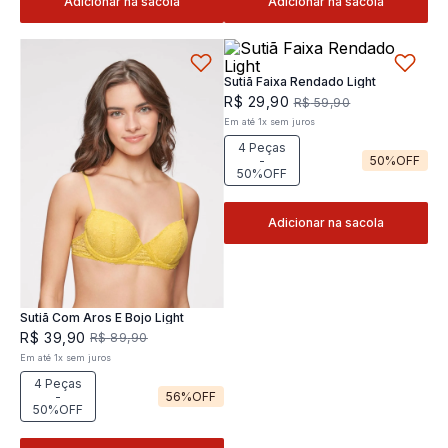
Adicionar na sacola
Adicionar na sacola
Sutiã Faixa Rendado Light
R$
29
,
90
R$
59
,
90
Em até
1
x
sem juros
4 Peças
-
50%
OFF
50%OFF
Adicionar na sacola
Sutiã Com Aros E Bojo Light
R$
39
,
90
R$
89
,
90
Em até
1
x
sem juros
4 Peças
-
56%
OFF
50%OFF