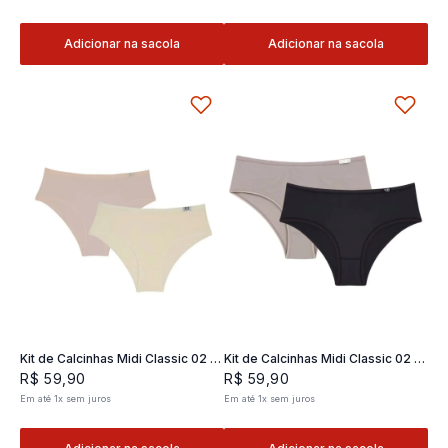
Adicionar na sacola
Adicionar na sacola
Kit de Calcinhas Midi Classic 02 -
Kit de Calcinhas Midi Classic 02 -
2 und
2 und
R$
59
,
90
R$
59
,
90
Em até
1
x
sem juros
Em até
1
x
sem juros