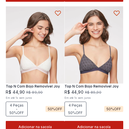
Top N Com Bojo Removível Joy
Top N Com Bojo Removível Joy
R$
44
,
90
R$
44
,
90
R$
89
,
90
R$
89
,
90
Em até
1
x
sem juros
Em até
1
x
sem juros
4 Peças
4 Peças
-
50%
OFF
-
50%
OFF
50%OFF
50%OFF
Adicionar na sacola
Adicionar na sacola