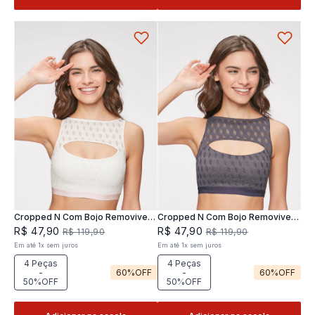
Cropped N Com Bojo Removivel
Cropped N Com Bojo Removivel
Joy
Joy
R$
47
,
90
R$
47
,
90
R$
119
,
90
R$
119
,
90
Em até
1
x
sem juros
Em até
1
x
sem juros
4 Peças
4 Peças
-
60%
OFF
-
60%
OFF
50%OFF
50%OFF